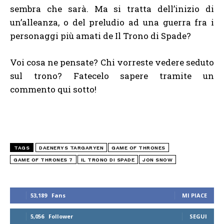
sembra che sarà. Ma si tratta dell’inizio di
un’alleanza, o del preludio ad una guerra fra i
personaggi più amati de Il Trono di Spade?
Voi cosa ne pensate? Chi vorreste vedere seduto
sul trono? Fatecelo sapere tramite un
commento qui sotto!
TAGS
DAENERYS TARGARYEN
GAME OF THRONES
GAME OF THRONES 7
IL TRONO DI SPADE
JON SNOW
53,189
Fans
MI PIACE
5,056
Follower
SEGUI