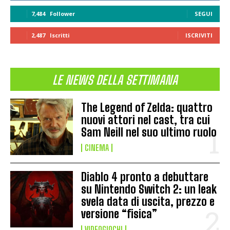
7,484
Follower
SEGUI
2,487
Iscritti
ISCRIVITI
LE NEWS DELLA SETTIMANA
The Legend of Zelda: quattro
nuovi attori nel cast, tra cui
Sam Neill nel suo ultimo ruolo
CINEMA
Diablo 4 pronto a debuttare
su Nintendo Switch 2: un leak
svela data di uscita, prezzo e
versione “fisica”
VIDEOGIOCHI