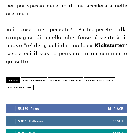
per poi spesso dare un’ultima accelerata nelle
ore finali.
Voi cosa ne pensate? Parteciperete alla
campagna di quello che forse diventerà il
nuovo “re” dei giochi da tavolo su
Kickstarter
?
Lasciateci il vostro pensiero in un commento
qui sotto.
TAGS
FROSTHAVEN
GIOCHI DA TAVOLO
ISAAC CHILDRES
KICKSTARTER
53,189
Fans
MI PIACE
5,056
Follower
SEGUI