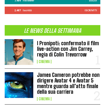
7,484
Follower
SEGUI
2,487
Iscritti
ISCRIVITI
LE NEWS DELLA SETTIMANA
I Pronipoti: confermato il film
live-action con Jim Carrey,
regia di Colin Trevorrow
CINEMA
James Cameron potrebbe non
dirigere Avatar 4 e Avatar 5
mentre guarda all’atto finale
della sua carriera
CINEMA