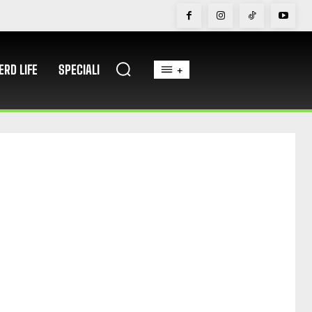
ERD LIFE
SPECIALI
+