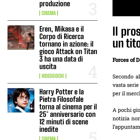
produzione
CINEMA
Eren, Mikasa e il
Il pro
Corpo di Ricerca
un tit
tornano in azione: il
gioco Attack on Titan
3 ha una data di
Forces of D
uscita
VIDEOGIOCHI
Secondo a
vasta serie
Harry Potter e la
per il merc
Pietra Filosofale
torna al cinema per il
A pochi gio
25° anniversario con
notizia non
12 minuti di scene
l’appuntam
inedite
CINEMA