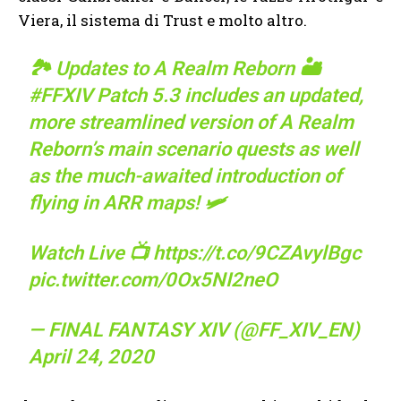
Viera, il sistema di Trust e molto altro.
🏞 Updates to A Realm Reborn 🏜
#FFXIV
Patch 5.3 includes an updated,
more streamlined version of A Realm
Reborn’s main scenario quests as well
as the much-awaited introduction of
flying in ARR maps! 🛩
Watch Live 📺
https://t.co/9CZAvylBgc
pic.twitter.com/0Ox5NI2neO
— FINAL FANTASY XIV (@FF_XIV_EN)
April 24, 2020