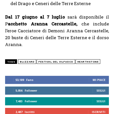
del Drago e Ceneri delle Terre Esterne
Dal 17 giugno al 7 luglio
sarà disponibile il
P
acchetto Aranna Cercastelle,
che include
l’eroe Cacciatore di Demoni Aranna Cercastelle,
20 buste di Ceneri delle Terre Esterne e il dorso
Aranna.
TAGS
BLIZZARD
FESTIVAL DEL VILFUOCO
HEARTHSTONE
53,189
Fans
MI PIACE
5,056
Follower
SEGUI
7,483
Follower
SEGUI
2,487
Iscritti
ISCRIVITI