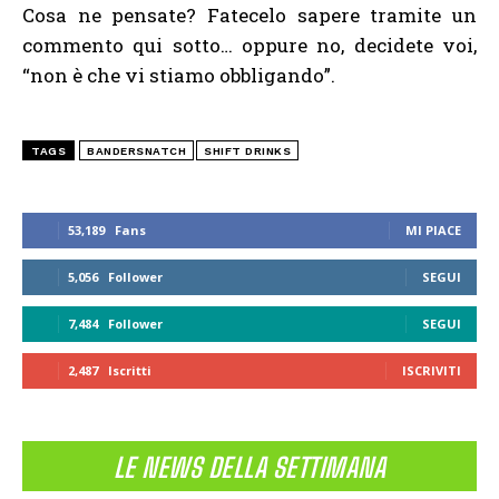
Cosa ne pensate? Fatecelo sapere tramite un
commento qui sotto… oppure no, decidete voi,
“non è che vi stiamo obbligando”.
TAGS
BANDERSNATCH
SHIFT DRINKS
53,189
Fans
MI PIACE
5,056
Follower
SEGUI
7,484
Follower
SEGUI
2,487
Iscritti
ISCRIVITI
LE NEWS DELLA SETTIMANA