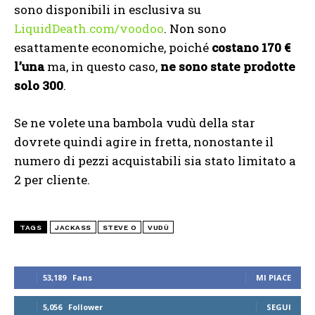
sono disponibili in esclusiva su
LiquidDeath.com/voodoo
. Non sono
esattamente economiche, poiché
costano 170 €
l’una
ma, in questo caso,
ne sono state prodotte
solo 300
.
Se ne volete una bambola vudù della star
dovrete quindi agire in fretta, nonostante il
numero di pezzi acquistabili sia stato limitato a
2 per cliente.
TAGS
JACKASS
STEVE O
VUDÙ
53,189
Fans
MI PIACE
5,056
Follower
SEGUI