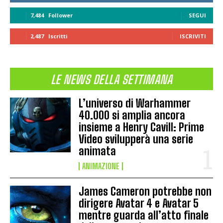
7,484
Follower
SEGUI
2,487
Iscritti
ISCRIVITI
LE NEWS DELLA SETTIMANA
L’universo di Warhammer
40.000 si amplia ancora
insieme a Henry Cavill: Prime
Video svilupperà una serie
animata
ANIMAZIONE
James Cameron potrebbe non
dirigere Avatar 4 e Avatar 5
mentre guarda all’atto finale