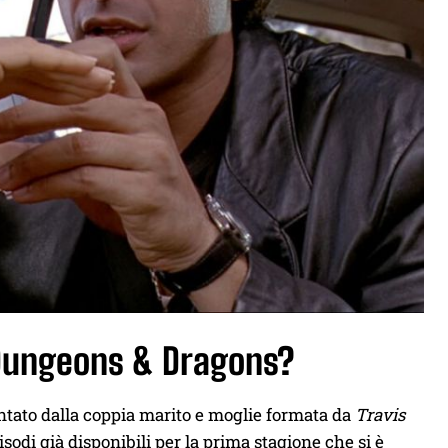
 Dungeons & Dragons?
ntato dalla coppia marito e moglie formata da
Travis
isodi già disponibili per la prima stagione che si è