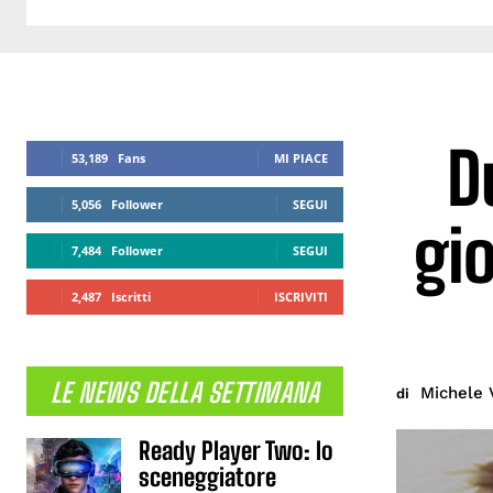
D
53,189
Fans
MI PIACE
5,056
Follower
SEGUI
gi
7,484
Follower
SEGUI
2,487
Iscritti
ISCRIVITI
LE NEWS DELLA SETTIMANA
Michele 
di
Ready Player Two: lo
sceneggiatore