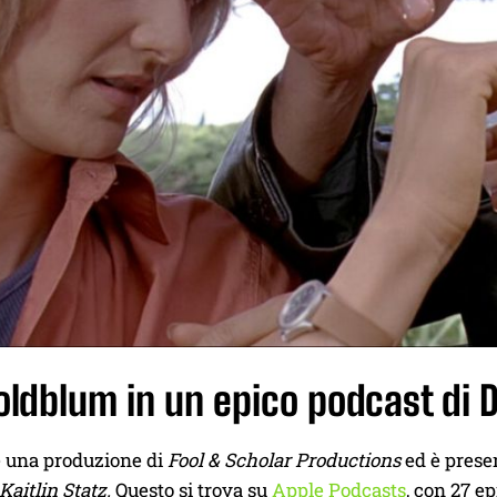
Goldblum in un epico podcast di
è una produzione di
Fool & Scholar Productions
ed è prese
Kaitlin Statz.
Questo si trova su
Apple Podcasts
, con 27 ep