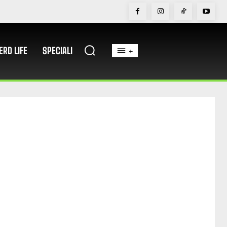
ERD LIFE
SPECIALI
+