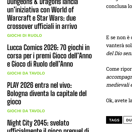
Dungeons & Dragons lancia
conclusa lo
un’iniziativa con World of
Warcraft e Star Wars: due
crossover ufficiali in arrivo
GIOCHI DI RUOLO
E se non è 
vanterà sol
Lucca Comics 2026: 70 giochi in
del Dio se
corsa per i premi Gioco dell’Anno
e Gioco di Ruolo dell’Anno
Come ripor
GIOCHI DA TAVOLO
accompagnat
PLAY 2026 entra nel vivo:
medievali e
Bologna diventa la capitale del
Ok, avete l
gioco
GIOCHI DA TAVOLO
TAGS
DU
Night City 2045: svelato
ufficialmente il gioco prequel di