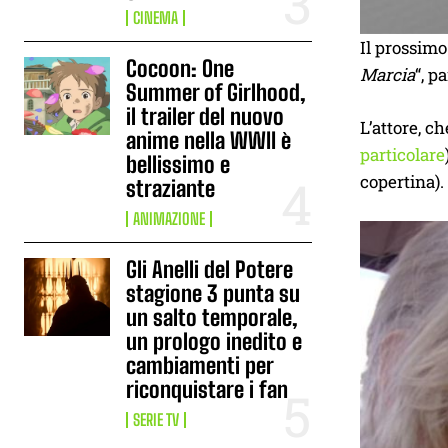
CINEMA
Il prossim
Cocoon: One
Marcia
“, p
Summer of Girlhood,
il trailer del nuovo
L’attore, c
anime nella WWII è
particolare
bellissimo e
copertina).
straziante
ANIMAZIONE
Gli Anelli del Potere
stagione 3 punta su
un salto temporale,
un prologo inedito e
cambiamenti per
riconquistare i fan
SERIE TV