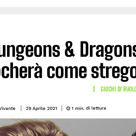
ungeons & Dragons
ocherà come strego
GIOCHI DI RUOL
di lettura
Vivante
1
min.
29 Aprile 2021