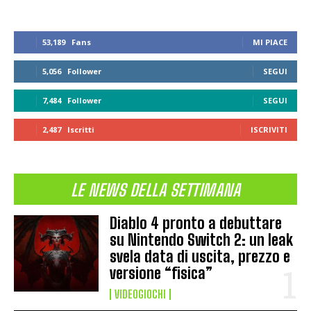
53,189
Fans
MI PIACE
5,056
Follower
SEGUI
7,484
Follower
SEGUI
2,487
Iscritti
ISCRIVITI
LE NEWS DELLA SETTIMANA
Diablo 4 pronto a debuttare
su Nintendo Switch 2: un leak
svela data di uscita, prezzo e
versione “fisica”
VIDEOGIOCHI