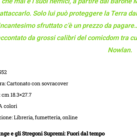
che mai e i suoi nemici, a partire dal Barone
attaccarlo. Solo lui può proteggere la Terra d
incantesimo sfruttato c’è un prezzo da pagare
accontato da grossi calibri del comicdom tra c
Nowlan.
552
ra: Cartonato con sovracover
 cm 18.3×27.7
A colori
zione: Libreria, fumetteria, online
nge e gli Stregoni Supremi: Fuori dal tempo