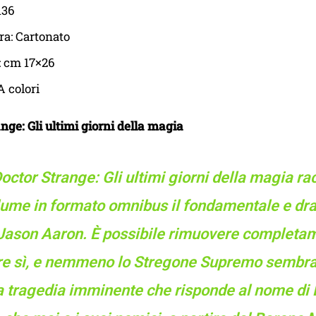
136
ra: Cartonato
: cm 17×26
A colori
nge: Gli ultimi giorni della magia
octor Strange: Gli ultimi giorni della magia ra
ume in formato omnibus il fondamentale e dra
Jason Aaron. È possibile rimuovere completa
re sì, e nemmeno lo Stregone Supremo sembra i
a tragedia imminente che risponde al nome di 