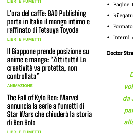
LIBRI E FUMETTI
Pagine: 
L’ora del caffè: BAO Publishing
Rilegatu
porta in Italia il manga intimo e
Formato
raffinato di Tetsuya Toyoda
Interni: 
LIBRI E FUMETTI
Il Giappone prende posizione su
Doctor Stra
anime e manga: “Zitti tutti! La
creatività va protetta, non
D
controllata”
vol
ANIMAZIONE
The Fall of Kylo Ren: Marvel
da 
annuncia la serie a fumetti di
pa
Star Wars che chiuderà la storia
di Ben Solo
all
LIBRI E FUMETTI