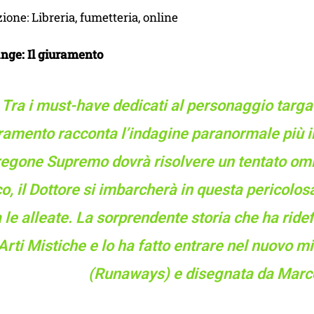
zione: Libreria, fumetteria, online
ange: Il giuramento
Tra i must-have dedicati al personaggio targat
ramento racconta l’indagine paranormale più im
regone Supremo dovrà risolvere un tentato omici
co, il Dottore si imbarcherà in questa pericolo
a le alleate. La sorprendente storia che ha ride
Arti Mistiche e lo ha fatto entrare nel nuovo m
(Runaways) e disegnata da Marco