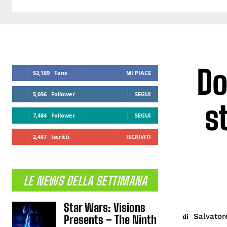
Do
53,189
Fans
MI PIACE
5,056
Follower
SEGUI
s
7,484
Follower
SEGUI
2,487
Iscritti
ISCRIVITI
LE NEWS DELLA SETTIMANA
Star Wars: Visions
Salvator
di
Presents – The Ninth