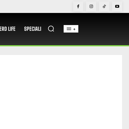
ERD LIFE
SPECIALI
+