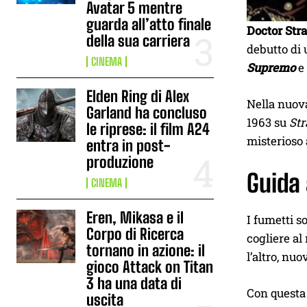
Avatar 5 mentre
guarda all’atto finale
Doctor Stra
della sua carriera
debutto di
CINEMA
Supremo
e 
Elden Ring di Alex
Nella nuova
Garland ha concluso
1963 su
Str
le riprese: il film A24
misterioso 
entra in post-
produzione
Guida 
CINEMA
Eren, Mikasa e il
I fumetti s
Corpo di Ricerca
cogliere al
tornano in azione: il
l’altro, nu
gioco Attack on Titan
3 ha una data di
Con questa 
uscita