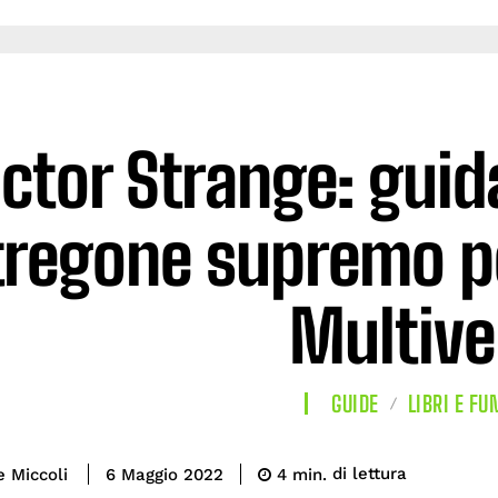
ctor Strange: guida
tregone supremo pe
Multive
GUIDE
LIBRI E FU
di lettura
e Miccoli
4
min.
6 Maggio 2022