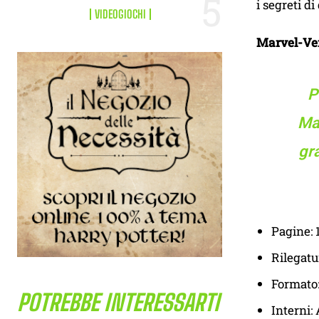
i segreti d
VIDEOGIOCHI
Marvel-Ver
P
Mar
gra
Pagine: 
Rilegatu
Formato
POTREBBE INTERESSARTI
Interni: 