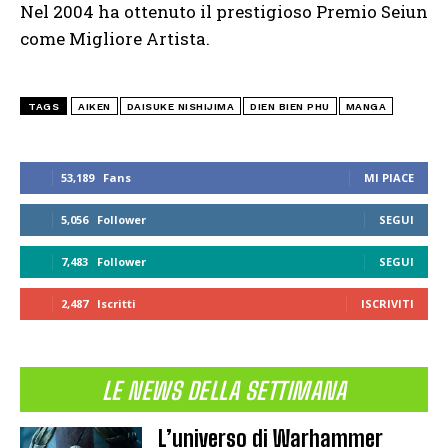
Nel 2004 ha ottenuto il prestigioso Premio Seiun
come Migliore Artista.
TAGS
AIKEN
DAISUKE NISHIJIMA
DIEN BIEN PHU
MANGA
53,189
Fans
MI PIACE
5,056
Follower
SEGUI
7,483
Follower
SEGUI
2,487
Iscritti
ISCRIVITI
LE NEWS DELLA SETTIMANA
L’universo di Warhammer