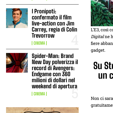
I Pronipoti:
confermato il film
live-action con Jim
Carrey, regia di Colin
L’E3, così 
Trevorrow
Digital
ne h
fiere abban
CINEMA
gadget.
Spider-Man: Brand
New Day polverizza il
Su St
record di Avengers:
un 
Endgame con 360
milioni di dollari nel
weekend di apertura
CINEMA
Non ci sara
gratuitamen