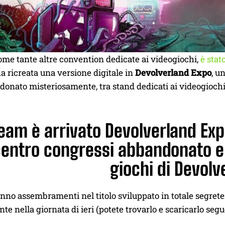
come tante altre convention dedicate ai videogiochi,
è stat
a ricreata una versione digitale in
Devolverland Expo
, u
donato misteriosamente, tra stand dedicati ai videogiochi 
eam è arrivato Devolverland Exp
centro congressi abbandonato e 
giochi di Devolve
nno assembramenti nel titolo sviluppato in totale segret
te nella giornata di ieri (potete trovarlo e scaricarlo se