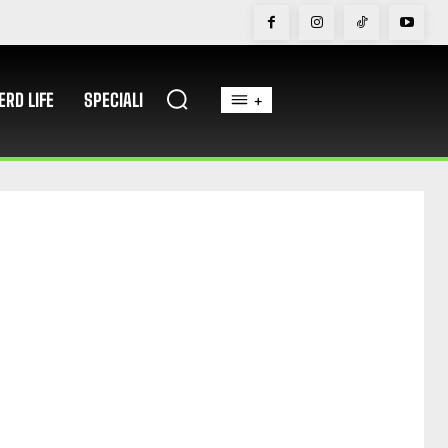
ERD LIFE
SPECIALI
+