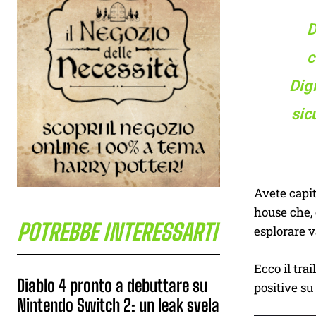
D
c
Digi
sic
Avete capit
house che, 
POTREBBE INTERESSARTI
esplorare v
Ecco il trai
Diablo 4 pronto a debuttare su
positive su
Nintendo Switch 2: un leak svela