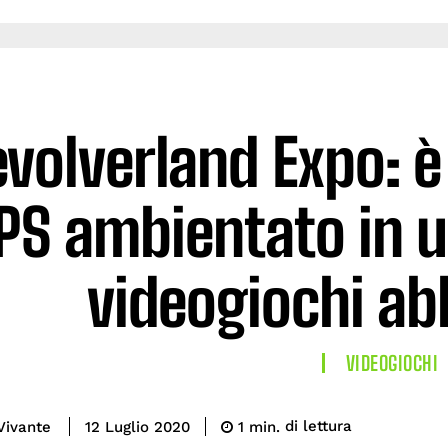
volverland Expo: è
FPS ambientato in 
videogiochi a
VIDEOGIOCHI
di lettura
Vivante
1
min.
12 Luglio 2020