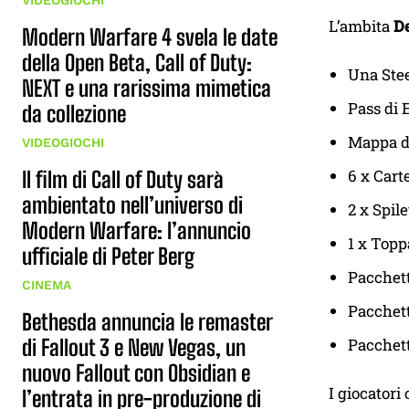
VIDEOGIOCHI
L’ambita
De
Modern Warfare 4 svela le date
della Open Beta, Call of Duty:
Una Stee
NEXT e una rarissima mimetica
Pass di 
da collezione
Mappa d
VIDEOGIOCHI
6 x Car
Il film di Call of Duty sarà
ambientato nell’universo di
2 x Spile
Modern Warfare: l’annuncio
1 x Topp
ufficiale di Peter Berg
Pacchet
CINEMA
Pacchet
Bethesda annuncia le remaster
di Fallout 3 e New Vegas, un
Pacchett
nuovo Fallout con Obsidian e
I giocatori
l’entrata in pre-produzione di