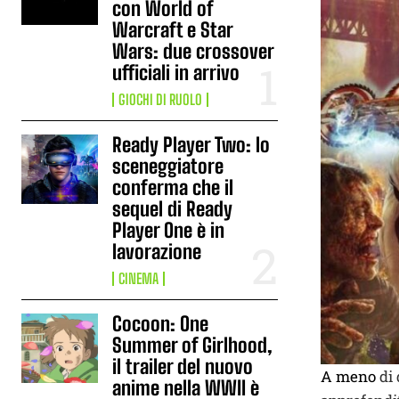
con World of
Warcraft e Star
Wars: due crossover
ufficiali in arrivo
GIOCHI DI RUOLO
Ready Player Two: lo
sceneggiatore
conferma che il
sequel di Ready
Player One è in
lavorazione
CINEMA
Cocoon: One
Summer of Girlhood,
il trailer del nuovo
A meno
di
anime nella WWII è