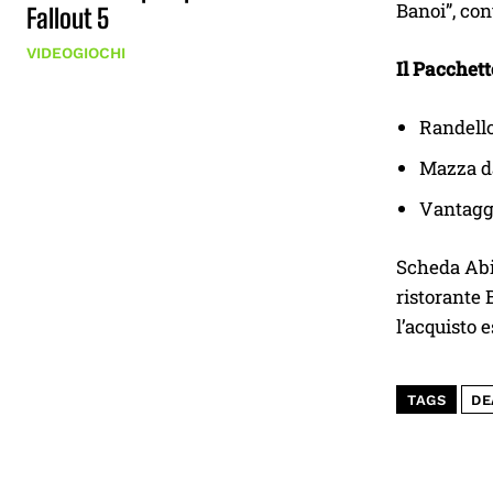
Banoi”, con
Fallout 5
VIDEOGIOCHI
Il Pacchett
Randello
Mazza da
Vantagg
Scheda Abil
ristorante 
l’acquisto 
TAGS
DE