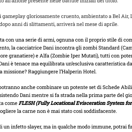
 all’azione presente nelle battute iniziali del titolo.
i gameplay gloriosamente cruento, ambientato a Bel Air, L
dopo anni di slittamenti, arriverà nel mese di aprile.
a con una serie di armi, ognuna con il proprio stile di co
to, la cacciatrice Dani incontra gli zombi Standard (Camm
e granatiere) e Alfa (Zombie Iper Mutati), tutti con pote
 Dani è tenace ma equilibrata un’esclusiva caratteristica d
ua missione? Raggiungere l’Halperin Hotel.
 potranno anche combinare un potente set di Schede Abilità, 
ssistendo Dani mentre si fa strada nella prima parte del gio
ota come
FLESH (Fully Locational Evisceration System f
ogliere la carne non è mai stato così soddisfacente.
i un infetto slayer, ma in qualche modo immune, potrai f