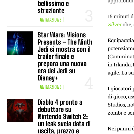
approfondito
bellissimo e
straziante
15 minuti d
ANIMAZIONE
Silver
che, 
Star Wars: Visions
Equipaggiat
Presents – The Ninth
potenziamen
Jedi si mostra con il
trailer finale e
(Camminator
prepara una nuova
in Irlanda,
era dei Jedi su
agile. La s
Disney+
ANIMAZIONE
I giocatori
di gioco, a
Diablo 4 pronto a
Studios, n
debuttare su
zombi e sci
Nintendo Switch 2:
un leak svela data di
Nei panni d
uscita, prezzo e