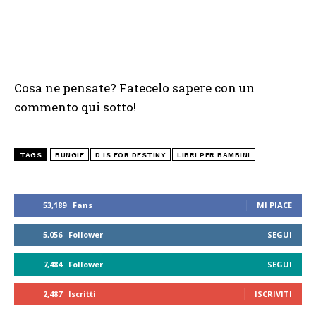
Cosa ne pensate? Fatecelo sapere con un
commento qui sotto!
TAGS
BUNGIE
D IS FOR DESTINY
LIBRI PER BAMBINI
53,189
Fans
MI PIACE
5,056
Follower
SEGUI
7,484
Follower
SEGUI
2,487
Iscritti
ISCRIVITI