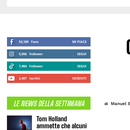
53,189
Fans
MI PIACE
5,056
Follower
SEGUI
7,484
Follower
SEGUI
2,487
Iscritti
ISCRIVITI
LE NEWS DELLA SETTIMANA
Manuel E
di
Tom Holland
ammette che alcuni