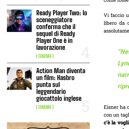
Ready Player Two: lo
Vi faccio 
sceneggiatore
libero da 
conferma che il
assolutamen
sequel di Ready
Player One è in
lavorazione
“Ne
CINEMA
Lynd
Action Man diventa
narr
un film: Hasbro
punta sul
ripr
leggendario
giocattolo inglese
Eisner ha 
CINEMA
con un tagl
c’è la vog