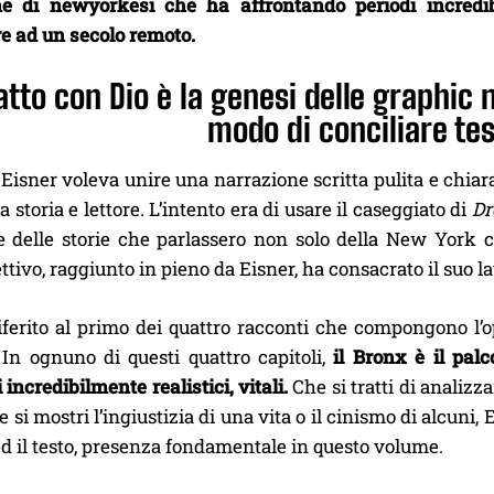
ne di newyorkesi che ha affrontando periodi incredi
e ad un secolo remoto.
tto con Dio è la genesi delle graphic 
modo di conciliare te
i Eisner voleva unire una narrazione scritta pulita e chia
a storia e lettore. L’intento era di usare il caseggiato di
Dr
re delle storie che parlassero non solo della New York
ttivo, raggiunto in pieno da Eisner, ha consacrato il suo l
 riferito al primo dei quattro racconti che compongono l’
 In ognuno di questi quattro capitoli,
il Bronx è il palc
incredibilmente realistici, vitali.
Che si tratti di analizza
he si mostri l’ingiustizia di una vita o il cinismo di alcuni
ed il testo, presenza fondamentale in questo volume.