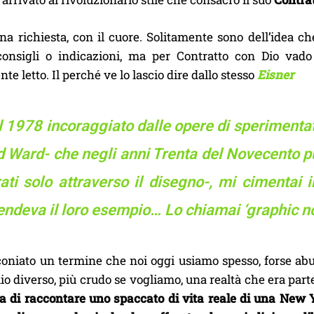
una richiesta, con il cuore. Solitamente sono dell’idea
consigli o indicazioni, ma per Contratto con Dio va
te letto. Il perché ve lo lascio dire dallo stesso
Eisner
l 1978 incoraggiato dalle opere di sperimenta
 Ward- che negli anni Trenta del Novecento pu
ati solo attraverso il disegno-, mi cimentai 
endeva il loro esempio… Lo chiamai ‘graphic no
coniato un termine che noi oggi usiamo spesso, forse ab
io diverso, più crudo se vogliamo, una realtà che era part
lia di raccontare uno spaccato di vita reale di una New