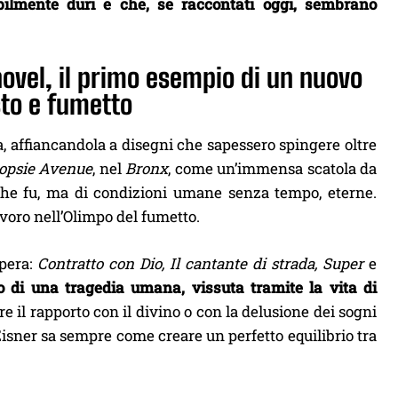
bilmente duri e che, se raccontati oggi, sembrano
novel, il primo esempio di un nuovo
sto e fumetto
ra, affiancandola a disegni che sapessero spingere oltre
opsie Avenue
, nel
Bronx
, come un’immensa scatola da
 che fu, ma di condizioni umane senza tempo, eterne.
avoro nell’Olimpo del fumetto.
opera:
Contratto con Dio, Il cantante di strada, Super
e
o di una tragedia umana, vissuta tramite la vita di
re il rapporto con il divino o con la delusione dei sogni
, Eisner sa sempre come creare un perfetto equilibrio tra