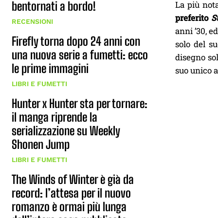
La più nota
bentornati a bordo!
preferito
S
RECENSIONI
anni ’30, e
Firefly torna dopo 24 anni con
solo del s
una nuova serie a fumetti: ecco
disegno sol
le prime immagini
suo unico a
LIBRI E FUMETTI
Hunter x Hunter sta per tornare:
il manga riprende la
serializzazione su Weekly
Shonen Jump
LIBRI E FUMETTI
The Winds of Winter è già da
record: l’attesa per il nuovo
romanzo è ormai più lunga