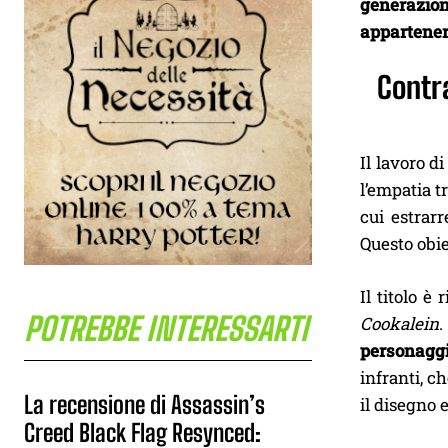
generazio
appartener
Contra
Il lavoro d
l’empatia tr
cui estrar
Questo obie
Il titolo è
POTREBBE INTERESSARTI
Cookalein
.
personaggi 
infranti, c
La recensione di Assassin’s
il disegno 
Creed Black Flag Resynced: