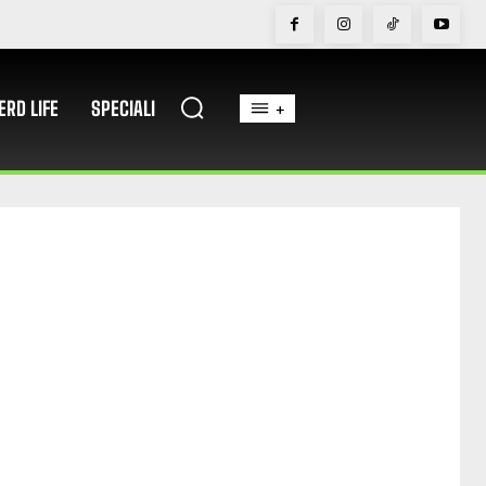
ERD LIFE
SPECIALI
+