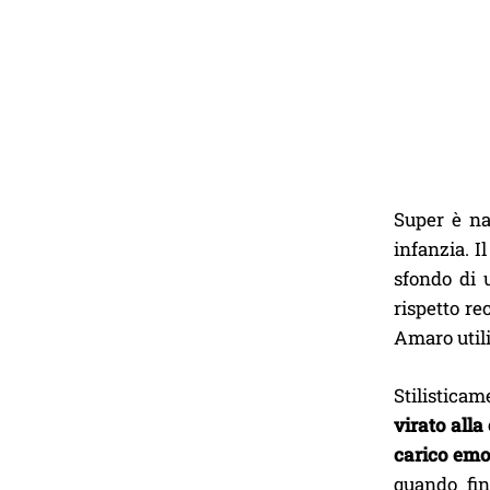
Super è na
infanzia. I
sfondo di 
rispetto re
Amaro utili
Stilisticam
virato alla
carico emo
quando fin