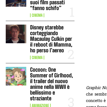
suoi film passati
“fanno schifo”
CINEMA
Disney starebbe
corteggiando
Macaulay Culkin per
il reboot di Mamma,
ho perso l’aereo
CINEMA
Cocoon: One
Summer of Girlhood,
il trailer del nuovo
anime nella WWII è
Graphic No
bellissimo e
che sembra
straziante
concetto è
ANIMAZIONE
come fosse 