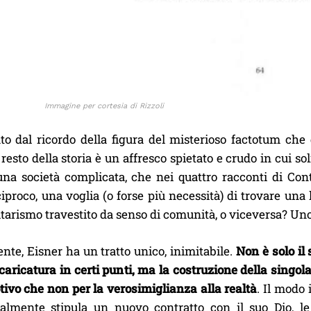
Immagine per cortesia di Rizzoli
to dal ricordo della figura del misterioso factotum che
l resto della storia è un affresco spietato e crudo in cui so
una società complicata, che nei quattro racconti di Co
ciproco, una voglia (o forse più necessità) di trovare un
tarismo travestito da senso di comunità, o viceversa? Uno
ente, Eisner ha un tratto unico, inimitabile.
Non è solo il 
 caricatura in certi punti, ma la costruzione della singola
tivo che non per la verosimiglianza alla realtà
. Il modo
almente stipula un nuovo contratto con il suo Dio, le 