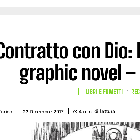
Contratto con Dio: 
graphic novel –
LIBRI E FUMETTI
REC
di lettura
nrico
4
min.
22 Dicembre 2017