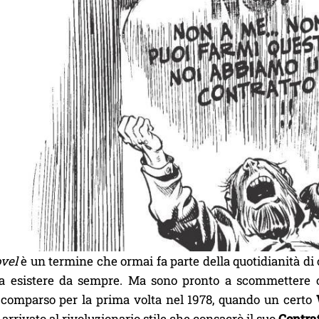
vel
è un termine che ormai fa parte della quotidianità di 
 esistere da sempre. Ma sono pronto a scommettere c
 comparso per la prima volta nel 1978, quando un certo
arrivato al rivoluzionario stile che consacrò il suo
Contrat