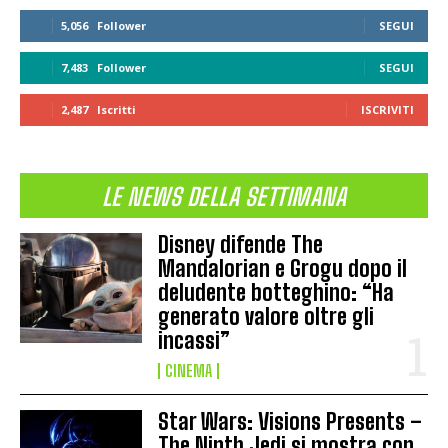
5,056
Follower
SEGUI
7,483
Follower
SEGUI
2,487
Iscritti
ISCRIVITI
LE NEWS DELLA SETTIMANA
Disney difende The
Mandalorian e Grogu dopo il
deludente botteghino: “Ha
generato valore oltre gli
incassi”
CINEMA
Star Wars: Visions Presents –
The Ninth Jedi si mostra con