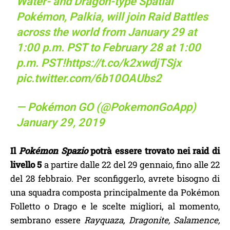
Water- and Dragon-type Spatial
Pokémon, Palkia, will join Raid Battles
across the world from January 29 at
1:00 p.m. PST to February 28 at 1:00
p.m. PST!
https://t.co/k2xwdjTSjx
pic.twitter.com/6b10OAUbs2
— Pokémon GO (@PokemonGoApp)
January 29, 2019
Il
Pokémon Spazio
potrà essere trovato nei raid di
livello 5
a partire dalle 22 del 29 gennaio, fino alle 22
del 28 febbraio. Per sconfiggerlo, avrete bisogno di
una squadra composta principalmente da Pokémon
Folletto o Drago e le scelte migliori, al momento,
sembrano essere
Rayquaza, Dragonite, Salamence,