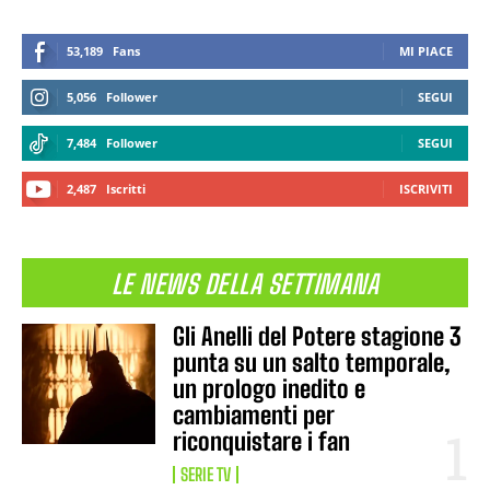
53,189
Fans
MI PIACE
5,056
Follower
SEGUI
7,484
Follower
SEGUI
2,487
Iscritti
ISCRIVITI
LE NEWS DELLA SETTIMANA
Gli Anelli del Potere stagione 3
punta su un salto temporale,
un prologo inedito e
cambiamenti per
riconquistare i fan
SERIE TV