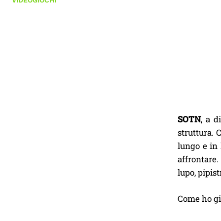
VIDEOGIOCHI
SOTN
, a d
struttura. 
lungo e in 
affrontare.
lupo, pipis
Come ho gi