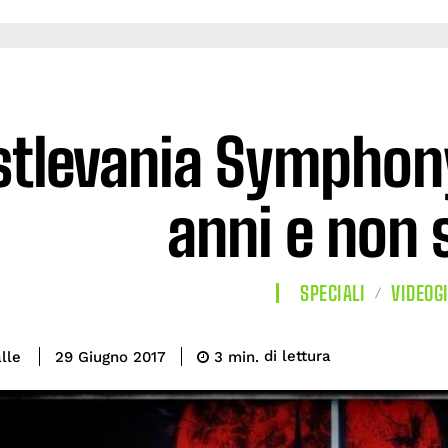
stlevania Symphony
anni e non s
SPECIALI
VIDEOG
di lettura
lle
3
min.
29 Giugno 2017