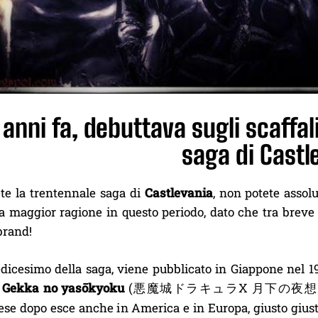
 anni fa, debuttava sugli scaffali 
saga di Castl
te la trentennale saga di
Castlevania
, non potete asso
a maggior ragione in questo periodo, dato che tra breve
brand!
redicesimo della saga, viene pubblicato in Giappone nel 
: Gekka no yasōkyoku
(
X
悪魔城ドラキュラ
月下の夜想
se dopo esce anche in America e in Europa, giusto giusto