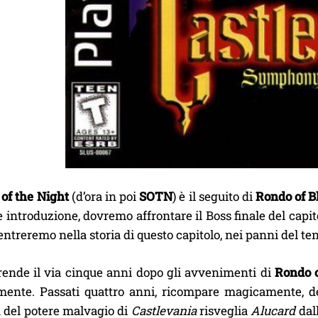
f the Night
(d’ora in poi
SOTN
) è il seguito di
Rondo of B
e introduzione, dovremo affrontare il Boss finale del ca
 entreremo nella storia di questo capitolo, nei panni del t
prende il via cinque anni dopo gli avvenimenti di
Rondo o
mente. Passati quattro anni, ricompare magicamente, de
 del potere malvagio di
Castlevania
risveglia
Alucard
dall