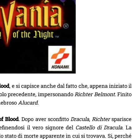
lood
, e si capisce anche dal fatto che, appena iniziato il
pitolo precedente, impersonando
Richter Belmont
. Finito
enebroso
Alucard
.
f Blood
. Dopo aver sconfitto
Dracula
,
Richter
sparisce
finendosi il vero signore del
Castello di Dracula
. La
o stato di morte apparente in cui si trovava. Si, perché