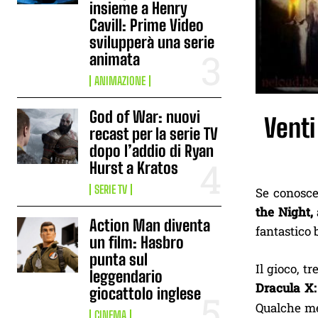
insieme a Henry
Cavill: Prime Video
svilupperà una serie
animata
ANIMAZIONE
God of War: nuovi
Venti
recast per la serie TV
dopo l’addio di Ryan
Hurst a Kratos
SERIE TV
Se conosce
the Night,
Action Man diventa
fantastico 
un film: Hasbro
punta sul
Il gioco, t
leggendario
Dracula X
giocattolo inglese
Qualche me
CINEMA