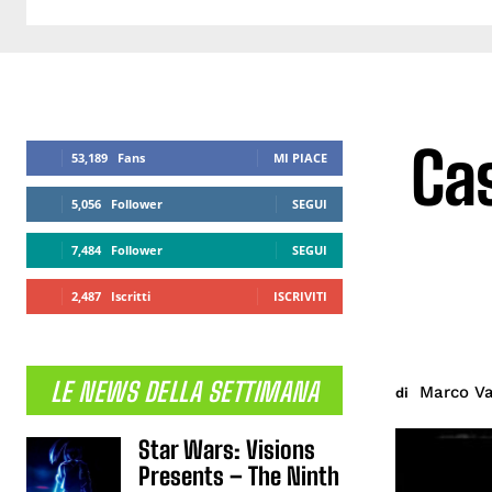
Ca
53,189
Fans
MI PIACE
5,056
Follower
SEGUI
7,484
Follower
SEGUI
2,487
Iscritti
ISCRIVITI
LE NEWS DELLA SETTIMANA
Marco Va
di
Star Wars: Visions
Presents – The Ninth