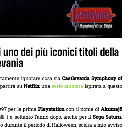
uno dei più iconici titoli della
evania
lutamente ignorare cosa sia
Castlevania
Symphony of
 partirà su
Netflix
una
serie animata
ispirata a questo
1997 per la prima
Playstation
con il nome di
Akumajō
)
e, soltanto l’anno dopo, anche per il
Sega Saturn
.
曲
 durante il periodo di Halloween, scelta a mio avviso