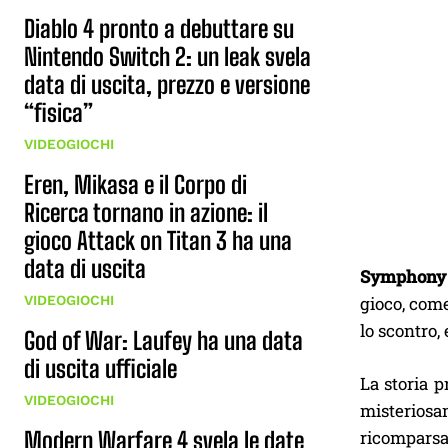
Diablo 4 pronto a debuttare su
Nintendo Switch 2: un leak svela
data di uscita, prezzo e versione
“fisica”
VIDEOGIOCHI
Eren, Mikasa e il Corpo di
Ricerca tornano in azione: il
gioco Attack on Titan 3 ha una
data di uscita
Symphony o
gioco, com
VIDEOGIOCHI
lo scontro,
God of War: Laufey ha una data
di uscita ufficiale
La storia 
VIDEOGIOCHI
misteriosa
ricomparsa
Modern Warfare 4 svela le date