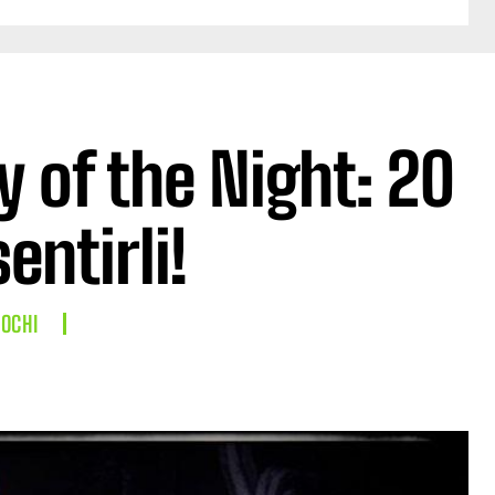
 of the Night: 20
entirli!
IOCHI