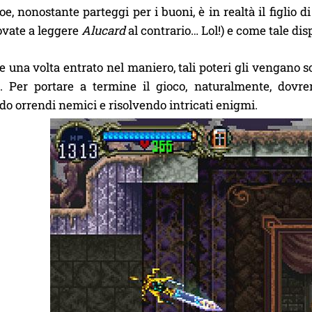
roe, nonostante parteggi per i buoni, è in realtà il figlio d
ovate a leggere
Alucard
al contrario… Lol!) e come tale dis
 una volta entrato nel maniero, tali poteri gli vengano so
). Per portare a termine il gioco, naturalmente, dovr
o orrendi nemici e risolvendo intricati enigmi.