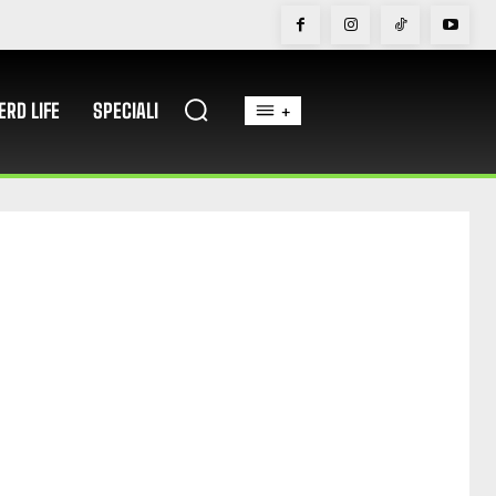
ERD LIFE
SPECIALI
+