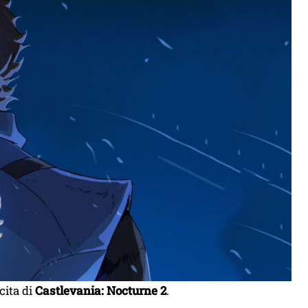
cita di
Castlevania: Nocturne 2
.