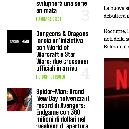
svilupperà una serie
La nuova st
animata
debutterà i
ANIMAZIONE
Nocturne, l
Dungeons & Dragons
noti della 
lancia un’iniziativa
Belmont e d
con World of
Warcraft e Star
Wars: due crossover
ufficiali in arrivo
GIOCHI DI RUOLO
Spider-Man: Brand
New Day polverizza il
record di Avengers:
Endgame con 360
milioni di dollari nel
weekend di apertura