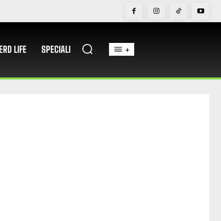
ERD LIFE
SPECIALI
+