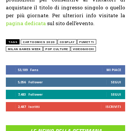
acquistare il titolo di ingresso singolo o quello
per più giornate. Per ulteriori info visitate la
pagina dedicata
sul sito dell’evento.
TAGS
CARTOOMICS 2020
COSPLAY
FUMETTI
MILAN GAMES WEEK
POP CULTURE
VIDEOGIOCHI
53,189
Fans
MI PIACE
5,056
Follower
SEGUI
7,483
Follower
SEGUI
2,487
Iscritti
ISCRIVITI