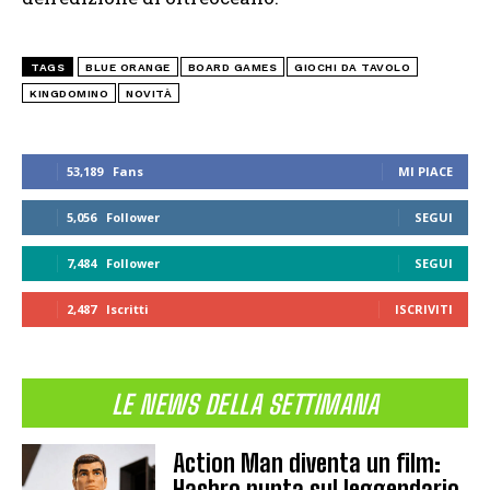
TAGS
BLUE ORANGE
BOARD GAMES
GIOCHI DA TAVOLO
KINGDOMINO
NOVITÀ
53,189
Fans
MI PIACE
5,056
Follower
SEGUI
7,484
Follower
SEGUI
2,487
Iscritti
ISCRIVITI
LE NEWS DELLA SETTIMANA
Action Man diventa un film:
Hasbro punta sul leggendario