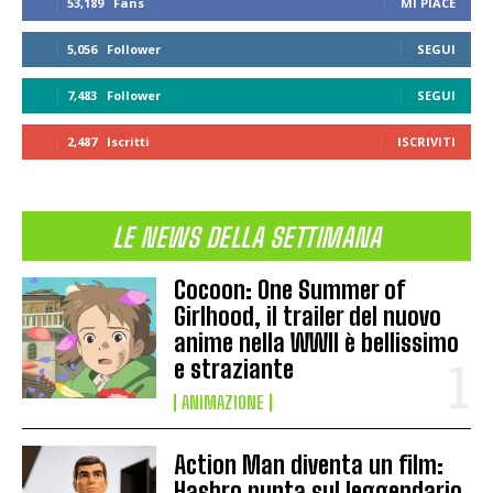
53,189
Fans
MI PIACE
5,056
Follower
SEGUI
7,483
Follower
SEGUI
2,487
Iscritti
ISCRIVITI
LE NEWS DELLA SETTIMANA
Cocoon: One Summer of
Girlhood, il trailer del nuovo
anime nella WWII è bellissimo
e straziante
ANIMAZIONE
Action Man diventa un film:
Hasbro punta sul leggendario