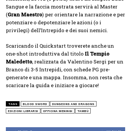
Sangue e la faccia mostrata servirà al Master
(
Gran Maestro
) per orientare la narrazione e per
potenziare o depotenziare le azioni (o i
privilegi) dell’Intrepido e dei suoi nemici.
Scaricando il Quickstart troverete anche un
one-shot introduttiva dal titolo
Il Tempio
Maledetto
, realizzata da Valentino Sergi per un
Branco di 3-5 Intrepidi, con schede PG pre-
generate e una mappa. Insomma, non resta che
scaricare la guida e iniziare a giocare!
TAGS
BLOOD SWORD
DUNGEONS AND DRAGONS
EDIZIONI LIBRARSI
OFFICINA MENINGI
TAMBÙ