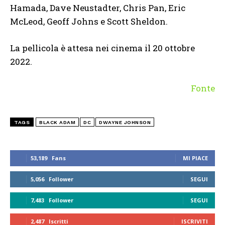
Hamada, Dave Neustadter, Chris Pan, Eric
McLeod, Geoff Johns e Scott Sheldon.
La pellicola è attesa nei cinema il 20 ottobre
2022.
Fonte
TAGS
BLACK ADAM
DC
DWAYNE JOHNSON
53,189
Fans
MI PIACE
5,056
Follower
SEGUI
7,483
Follower
SEGUI
2,487
Iscritti
ISCRIVITI