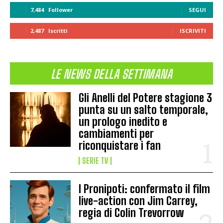
7,484
Follower
SEGUI
2,487
Iscritti
ISCRIVITI
LE NEWS DELLA SETTIMANA
Gli Anelli del Potere stagione 3
punta su un salto temporale,
un prologo inedito e
cambiamenti per
riconquistare i fan
SERIE TV
I Pronipoti: confermato il film
live-action con Jim Carrey,
regia di Colin Trevorrow