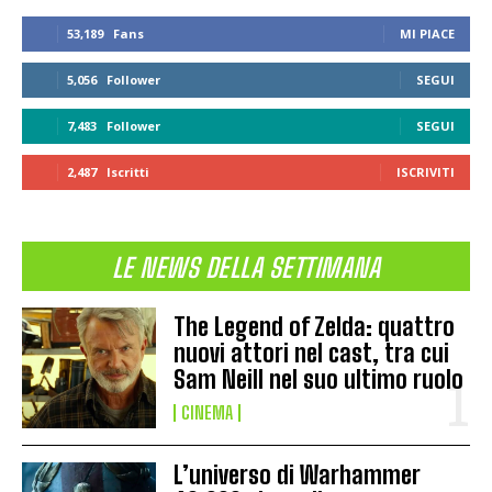
53,189
Fans
MI PIACE
5,056
Follower
SEGUI
7,483
Follower
SEGUI
2,487
Iscritti
ISCRIVITI
LE NEWS DELLA SETTIMANA
The Legend of Zelda: quattro
nuovi attori nel cast, tra cui
Sam Neill nel suo ultimo ruolo
CINEMA
L’universo di Warhammer