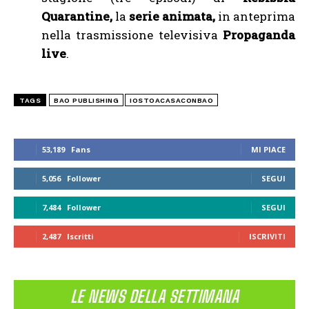
Quarantine,
la
serie animata,
in anteprima
nella trasmissione televisiva
Propaganda
live
.
TAGS
BAO PUBLISHING
IOSTOACASACONBAO
53,189
Fans
MI PIACE
5,056
Follower
SEGUI
7,484
Follower
SEGUI
2,487
Iscritti
ISCRIVITI
LE NEWS DELLA SETTIMANA