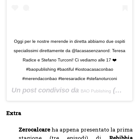
Oggi per le nostre merende in diretta abbiamo due ospiti
specialissimi direttamente da @lacasasenzanord: Teresa
Radice e Stefano Turconi! Ci vediamo alle 17 ❤️
#baopublishing #baotiful #iostoacasaconbao
#merendaconbao #teresaradice #stefanoturconi
Un post condiviso da
(@baopublishing) in data:
BAO Publishing
Extra
Zerocalcare
ha appena presentato la prima
stagione (tre episodi) di
Rebibbia