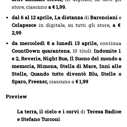
store, ciascuno
a € 1,99.
dal 6 al 12 aprile, La distanza
di
Baronciani
e
Colapesce
in digitale, su tutti gli store,
a €
2,99
da mercoledì 8 a lunedì 13 aprile,
continua
CountDown quarantena.
10 titoli:
Indomite 1
e 2, Reverie, Night Bus, Il Suono del mondo a
memoria, Nimona, Stella di Mare, Inni alle
Stelle, Quando tutto diventò Blu, Stelle o
Sparo, Freezer,
ciascuno a
€ 1,99
Preview
La terra, il cielo e i corvi
di
Teresa Radice
e Stefano Turconi