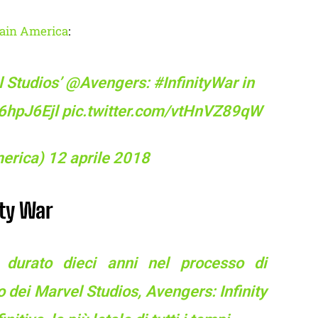
ain America
:
l Studios’
@Avengers
​:
#InfinityWar
in
A6hpJ6Ejl
pic.twitter.com/vtHnVZ89qW
erica)
12 aprile 2018
ity War
 durato dieci anni nel processo di
 dei Marvel Studios, Avengers: Infinity