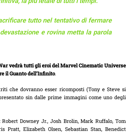
tiva, la più letale di tutti i tempi.
crificare tutto nel tentativo di fermare
i devastazione e rovina metta la parola
 War vedrà tutti gli eroi del Marvel Cinematic Universe
e il Guanto dell’Infinito
.
attriti che dovranno esser ricomposti (Tony e Steve si
 presentato sin dalle prime immagini come uno degli
a: Robert Downey Jr., Josh Brolin, Mark Ruffalo, Tom
s Pratt, Elizabeth Olsen, Sebastian Stan, Benedict