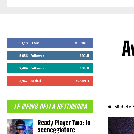
A
53,189
Fans
MI PIACE
5,056
Follower
SEGUI
7,484
Follower
SEGUI
2,487
Iscritti
ISCRIVITI
LE NEWS DELLA SETTIMANA
Michele 
di
Ready Player Two: lo
sceneggiatore