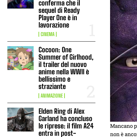
conferma che il
sequel di Ready
Player One è in
lavorazione
CINEMA
Cocoon: One
Summer of Girlhood,
il trailer del nuovo
anime nella WWII è
bellissimo e
straziante
ANIMAZIONE
Elden Ring di Alex
Garland ha concluso
le riprese: il film A24
Mancano poc
entra in post-
non è ancor