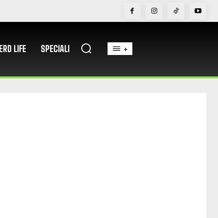
ERD LIFE
SPECIALI
+