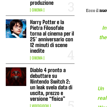
produzione
Ecco il
nuo
CINEMA
Harry Potter e la
Pietra Filosofale
In
torna al cinema per il
the
25° anniversario con
12 minuti di scene
inedite
CINEMA
Diablo 4 pronto a
debuttare su
Nintendo Switch 2:
un leak svela data di
Un 
uscita, prezzo e
real
versione “fisica”
VIDEOGIOCHI