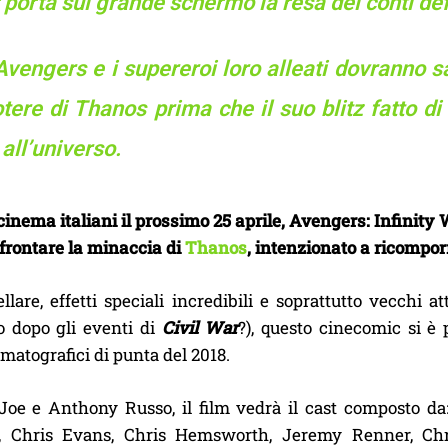
porta sul grande schermo la resa dei conti defini
Avengers e i supereroi loro alleati dovranno sa
otere di Thanos prima che il suo blitz fatto d
 all’universo.
cinema italiani il prossimo 25 aprile, Avengers: Infinity
ffrontare la minaccia di
Thanos
, intenzionato a ricomporr
llare, effetti speciali incredibili e soprattutto vecchi 
o dopo gli eventi di
Civil War
?), questo cinecomic si è
matografici di punta del 2018.
 Joe e Anthony Russo, il film vedrà il cast composto d
, Chris Evans, Chris Hemsworth, Jeremy Renner, Chri