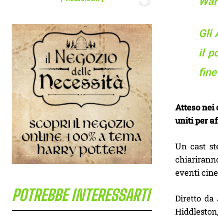
War 
Gli 
il p
fine
Atteso nei 
uniti per a
Un cast ste
chiarirann
eventi cine
POTREBBE INTERESSARTI
Diretto da
Hiddleston