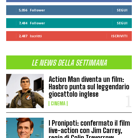
5,056
Follower
SEGUI
7,484
Follower
SEGUI
2,487
Iscritti
ISCRIVITI
LE NEWS DELLA SETTIMANA
Action Man diventa un film:
Hasbro punta sul leggendario
giocattolo inglese
CINEMA
I Pronipoti: confermato il film
live-action con Jim Carrey,
regia di Colin Trevorrow