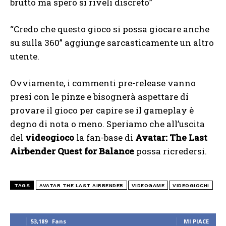
brutto ma spero si riveli discreto”
“Credo che questo gioco si possa giocare anche
su sulla 360” aggiunge sarcasticamente un altro
utente.
Ovviamente, i commenti pre-release vanno
presi con le pinze e bisognerà aspettare di
provare il gioco per capire se il gameplay è
degno di nota o meno. Speriamo che all’uscita
del
videogioco
la fan-base di
Avatar: The Last
Airbender Quest for Balance
possa ricredersi.
TAGS
AVATAR THE LAST AIRBENDER
VIDEOGAME
VIDEOGIOCHI
53,189
Fans
MI PIACE