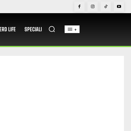
ERD LIFE
SPECIALI
+