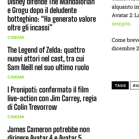
Disney difende The Mandalorian
alquanto im
e Grogu dopo il deludente
Avatar 2: L
botteghino: “Ha generato valore
sempre
.
oltre gli incassi”
CINEMA
Come breve 
dicembre 20
The Legend of Zelda: quattro
nuovi attori nel cast, tra cui
Sam Neill nel suo ultimo ruolo
CINEMA
TAGS
AV
I Pronipoti: confermato il film
live-action con Jim Carrey, regia
di Colin Trevorrow
CINEMA
James Cameron potrebbe non
dirigere Avatar 4 e Avatar 5