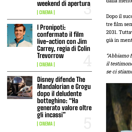
dalla mente
weekend di apertura
CINEMA
Dopo il suc
tre film se
I Pronipoti:
2031. Tutta
confermato il film
già in ment
live-action con Jim
Carrey, regia di Colin
Trevorrow
“Abbiamo fi
il testimon
CINEMA
se ci stiam
Disney difende The
Mandalorian e Grogu
dopo il deludente
botteghino: “Ha
generato valore oltre
gli incassi”
CINEMA