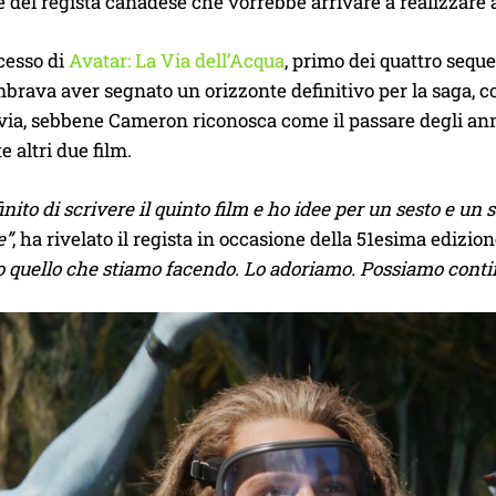
 del regista canadese che vorrebbe arrivare a realizzare
cesso di
Avatar: La Via dell’Acqua
, primo dei quattro sequel
mbrava aver segnato un orizzonte definitivo per la saga, co
via, sebbene Cameron riconosca come il passare degli anni
e altri due film.
nito di scrivere il quinto film e ho idee per un sesto e u
e”
, ha rivelato il regista in occasione della 51esima edizio
o quello che stiamo facendo. Lo adoriamo. Possiamo conti