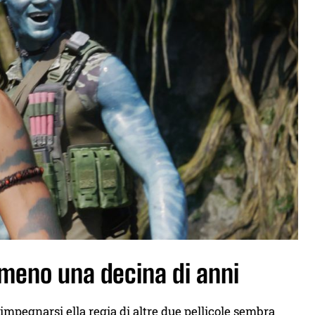
lmeno una decina di anni
impegnarsi ella regia di altre due pellicole sembra