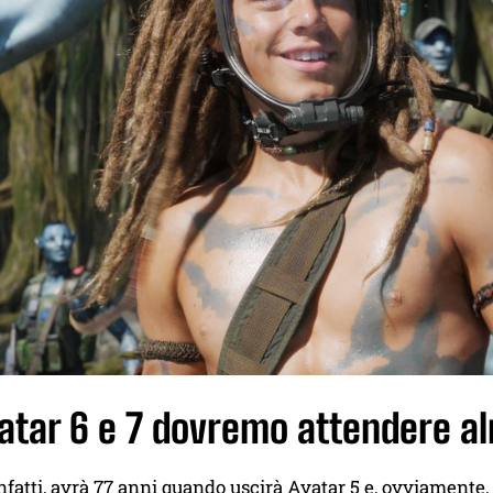
atar 6 e 7 dovremo attendere a
fatti, avrà 77 anni quando uscirà Avatar 5 e, ovviamente, 