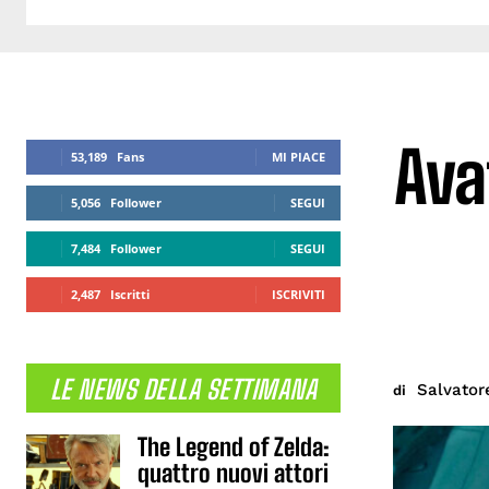
Ava
53,189
Fans
MI PIACE
5,056
Follower
SEGUI
7,484
Follower
SEGUI
2,487
Iscritti
ISCRIVITI
LE NEWS DELLA SETTIMANA
Salvator
di
The Legend of Zelda:
quattro nuovi attori