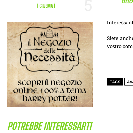
otto
CINEMA
Interessant
Siete anche
vostro com
TAGS
AV
POTREBBE INTERESSARTI