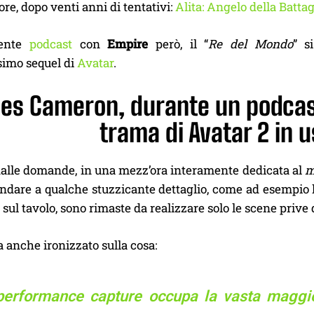
re, dopo venti anni di tentativi:
Alita: Angelo della Battag
cente
podcast
con
Empire
però, il “
Re del Mondo
” s
ssimo sequel di
Avatar
.
s Cameron, durante un podcast, 
trama di Avatar 2 in u
dalle domande, in una mezz’ora interamente dedicata al
m
andare a qualche stuzzicante dettaglio, come ad esempio 
 sul tavolo, sono rimaste da realizzare solo le scene prive 
ha anche ironizzato sulla cosa:
performance capture occupa la vasta maggior