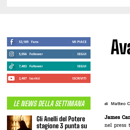
Av
53,189
Fans
MI PIACE
5,056
Follower
SEGUI
7,483
Follower
SEGUI
2,487
Iscritti
ISCRIVITI
LE NEWS DELLA SETTIMANA
Matteo C
di
James Ca
Gli Anelli del Potere
nel press 
stagione 3 punta su