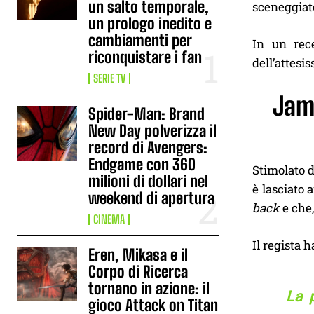
un salto temporale,
sceneggiato
un prologo inedito e
cambiamenti per
In un re
riconquistare i fan
dell’attesi
SERIE TV
Jame
Spider-Man: Brand
New Day polverizza il
record di Avengers:
Endgame con 360
Stimolato 
milioni di dollari nel
è lasciato 
weekend di apertura
back
e che,
CINEMA
Il regista 
Eren, Mikasa e il
Corpo di Ricerca
tornano in azione: il
La 
gioco Attack on Titan