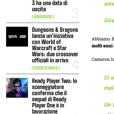
3 ha una data di
sono
uscita
VIDEOGIOCHI
Gira
Dungeons & Dragons
lancia un’iniziativa
Abbiamo fi
con World of
molti anni 
Warcraft e Star
Wars: due crossover
Cameron lo
ufficiali in arrivo
GIOCHI DI RUOLO
Ci s
Ready Player Two: lo
sceneggiatore
molt
conferma che il
sequel di Ready
Un l
Player One è in
lavorazione