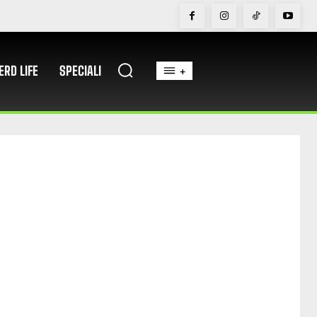
ERD LIFE
SPECIALI
+