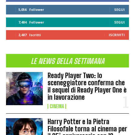
5,056
Follower
SEGUI
7,484
Follower
SEGUI
2,487
Iscritti
ISCRIVITI
LE NEWS DELLA SETTIMANA
Ready Player Two: lo
sceneggiatore conferma che
il sequel di Ready Player One è
in lavorazione
CINEMA
Harry Potter e la Pietra
Filosofale torna al cinema per