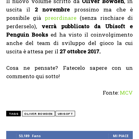
Il nuovo volume scritto da
Oliver Bowden
, in
uscita il
2 novembre
prossimo ma che è
possibile già
preordinare
(senza rischiare di
perderselo),
verrà pubblicato da Ubisoft e
Penguin Books
ed ha visto il coinvolgimento
anche del team di sviluppo del gioco la cui
uscita è attesa per il
27 ottobre 2017.
Cosa ne pensate? Fatecelo sapere con un
commento qui sotto!
Fonte:
MCV
TAGS
OLIVER BOWDEN
UBISOFT
53,189
Fans
MI PIACE