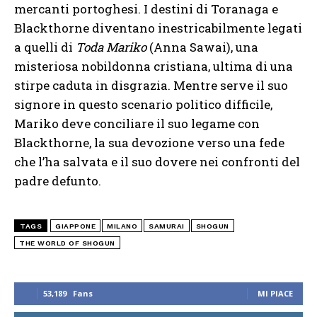
mercanti portoghesi. I destini di Toranaga e
Blackthorne diventano inestricabilmente legati
a quelli di
Toda Mariko
(Anna Sawai), una
misteriosa nobildonna cristiana, ultima di una
stirpe caduta in disgrazia. Mentre serve il suo
signore in questo scenario politico difficile,
Mariko deve conciliare il suo legame con
Blackthorne, la sua devozione verso una fede
che l’ha salvata e il suo dovere nei confronti del
padre defunto.
TAGS
GIAPPONE
MILANO
SAMURAI
SHOGUN
THE WORLD OF SHOGUN
53,189
Fans
MI PIACE