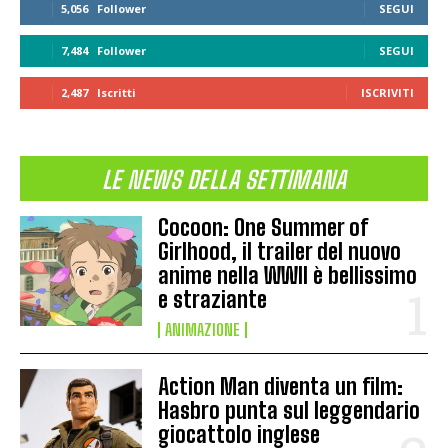
5,056
Follower
SEGUI
7,484
Follower
SEGUI
2,487
Iscritti
ISCRIVITI
LE NEWS DELLA SETTIMANA
Cocoon: One Summer of
Girlhood, il trailer del nuovo
anime nella WWII è bellissimo
e straziante
ANIMAZIONE
Action Man diventa un film:
Hasbro punta sul leggendario
giocattolo inglese