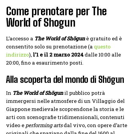
Come prenotare per The
World of Shogun
L’accesso a
The World of Shōgun
è gratuito ed è
consentito solo su prenotazione (a
questo
indirizzo
),
l’1 e il 2 marzo 2024
dalle 10:00 alle
20:00, fino a esaurimento posti.
Alla scoperta del mondo di Shōgun
In
The World of Shōgun
il pubblico potrà
immergersi nelle atmosfere di un Villaggio del
Giappone medievale scoprendone la storia e le
arti con scenografie tridimensionali, contenuti
video e
performing arts
dal vivo, con opere d’arte
originali che spaziano dalla fine del 1600 al