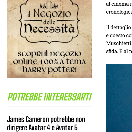
al cinema n
cronologic
Il dettagli
e questo co
Muschietti 
sfida. E al
POTREBBE INTERESSARTI
James Cameron potrebbe non
dirigere Avatar 4 e Avatar 5