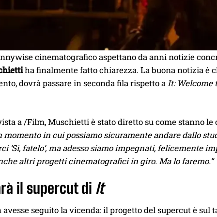
Pennywise cinematografico aspettano da anni notizie conc
hietti
ha finalmente fatto chiarezza. La buona notizia è c
nto, dovrà passare in seconda fila rispetto a
It: Welcome 
vista a /Film, Muschietti è stato diretto su come stanno le
n momento in cui possiamo sicuramente andare dallo stud
ci ‘Sì, fatelo’, ma adesso siamo impegnati, felicemente i
nche altri progetti cinematografici in giro. Ma lo faremo.”
rà il supercut di
It
 avesse seguito la vicenda: il progetto del supercut è sul