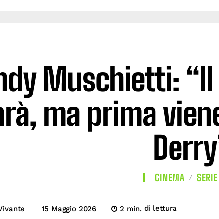
ndy Muschietti: “Il 
arà, ma prima vien
Derry
CINEMA
SERIE
di lettura
Vivante
2
min.
15 Maggio 2026