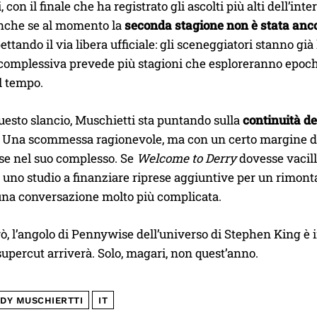
i, con il finale che ha registrato gli ascolti più alti dell
anche se al momento la
seconda stagione non è stata anc
ettando il via libera ufficiale: gli sceneggiatori stanno già 
 complessiva prevede più stagioni che esploreranno epoch
l tempo.
uesto slancio, Muschietti sta puntando sulla
continuità de
. Una scommessa ragionevole, ma con un certo margine di ris
ise nel suo complesso. Se
Welcome to Derry
dovesse vacill
uno studio a finanziare riprese aggiuntive per un rimontag
una conversazione molto più complicata.
rò, l’angolo di Pennywise dell’universo di Stephen King è
 supercut arriverà. Solo, magari, non quest’anno.
DY MUSCHIERTTI
IT