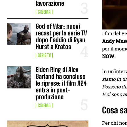
lavorazione
CINEMA
God of War: nuovi
recast per la serie TV
I fan del 
dopo l’addio di Ryan
Andy Musc
Hurst a Kratos
per il mome
SERIE TV
NOW
.
Elden Ring di Alex
In un’inter
Garland ha concluso
siamo in u
le riprese: il film A24
Possono dir
entra in post-
E ci sono a
produzione
CINEMA
Cosa sa
Per chi non