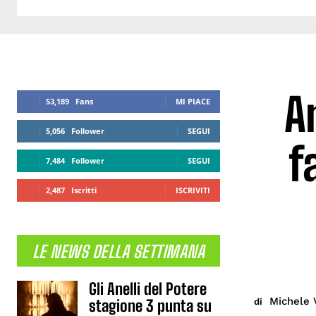
A
53,189
Fans
MI PIACE
5,056
Follower
SEGUI
f
7,484
Follower
SEGUI
2,487
Iscritti
ISCRIVITI
LE NEWS DELLA SETTIMANA
Gli Anelli del Potere
Michele 
di
stagione 3 punta su