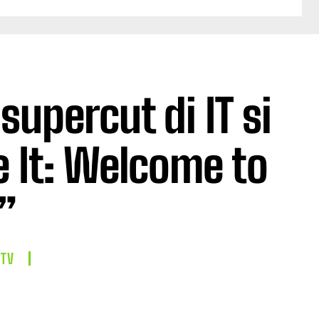
supercut di IT si
e It: Welcome to
”
 TV