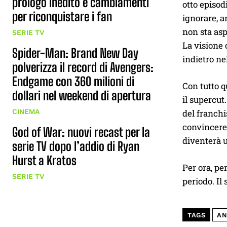
prologo inedito e cambiamenti
otto episod
per riconquistare i fan
ignorare, 
non sta asp
SERIE TV
La visione
Spider-Man: Brand New Day
indietro ne
polverizza il record di Avengers:
Endgame con 360 milioni di
Con tutto q
dollari nel weekend di apertura
il supercut
del franch
CINEMA
convincere 
God of War: nuovi recast per la
diventerà 
serie TV dopo l’addio di Ryan
Hurst a Kratos
Per ora, pe
SERIE TV
periodo. Il
TAGS
AN