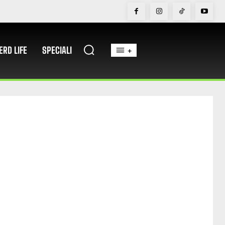
ERD LIFE
SPECIALI
+