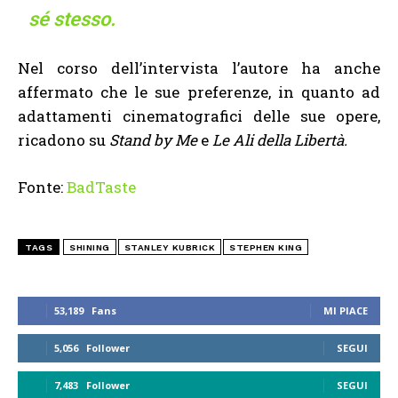
sé stesso.
Nel corso dell’intervista l’autore ha anche
affermato che le sue preferenze, in quanto ad
adattamenti cinematografici delle sue opere,
ricadono su
Stand by Me
e
Le Ali della Libertà.
Fonte:
BadTaste
TAGS
SHINING
STANLEY KUBRICK
STEPHEN KING
53,189
Fans
MI PIACE
5,056
Follower
SEGUI
7,483
Follower
SEGUI