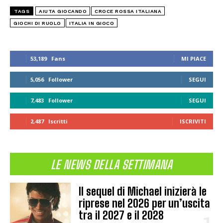
TAGS
AIUTA GIOCANDO
CROCE ROSSA ITALIANA
GIOCHI DI RUOLO
ITALIA IN GIOCO
53,189
Fans
MI PIACE
5,056
Follower
SEGUI
7,483
Follower
SEGUI
2,487
Iscritti
ISCRIVITI
LE NEWS DELLA SETTIMANA
Il sequel di Michael inizierà le
riprese nel 2026 per un’uscita
tra il 2027 e il 2028