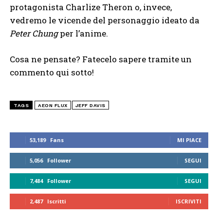
protagonista Charlize Theron o, invece,
vedremo le vicende del personaggio ideato da
Peter Chung
per l’anime.
Cosa ne pensate? Fatecelo sapere tramite un
commento qui sotto!
TAGS
AEON FLUX
JEFF DAVIS
53,189
Fans
MI PIACE
5,056
Follower
SEGUI
7,484
Follower
SEGUI
2,487
Iscritti
ISCRIVITI