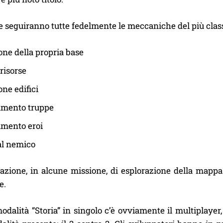
 seguiranno tutte fedelmente le meccaniche del più class
one della propria base
 risorse
one edifici
amento truppe
amento eroi
al nemico
iazione, in alcune missione, di esplorazione della mapp
e.
modalità “Storia” in singolo c’è ovviamente il multiplayer