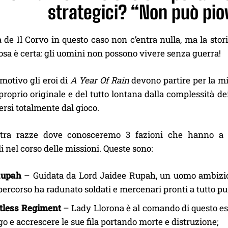
strategici? “Non può pi
a de Il Corvo in questo caso non c’entra nulla, ma la stor
sa è certa: gli uomini non possono vivere senza guerra!
motivo gli eroi di
A Year Of Rain
devono partire per la mi
proprio originale e del tutto lontana dalla complessità de
rsi totalmente dal gioco.
tra razze dove conosceremo 3 fazioni che hanno a di
li nel corso delle missioni. Queste sono:
Rupah
– Guidata da Lord Jaidee Rupah, un uomo ambizios
percorso ha radunato soldati e mercenari pronti a tutto pur
tless Regiment
– Lady Llorona è al comando di questo ese
go e accrescere le sue fila portando morte e distruzione;