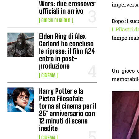
Wars: due crossover
imperversav
ufficiali in arrivo
GIOCHI DI RUOLO
Dopo il suc
I Pilastri 
Elden Ring di Alex
tempo reale
Garland ha concluso
le riprese: il film A24
entra in post-
produzione
Un gioco c
CINEMA
memorabile.
Harry Potter e la
Pietra Filosofale
torna al cinema per il
25° anniversario con
12 minuti di scene
inedite
CINEMA