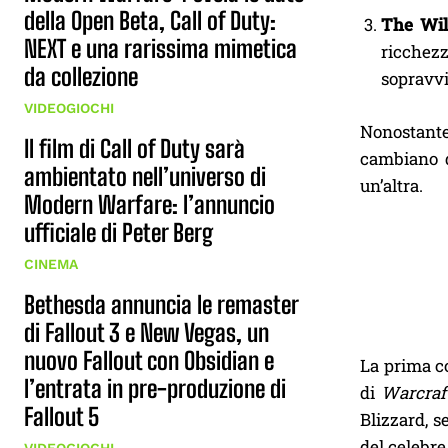
della Open Beta, Call of Duty:
The Wil
NEXT e una rarissima mimetica
ricchez
da collezione
sopravvi
VIDEOGIOCHI
Nonostante 
Il film di Call of Duty sarà
cambiano d
ambientato nell’universo di
un’altra.
Modern Warfare: l’annuncio
ufficiale di Peter Berg
CINEMA
Bethesda annuncia le remaster
di Fallout 3 e New Vegas, un
nuovo Fallout con Obsidian e
La prima c
l’entrata in pre-produzione di
di
Warcraf
Fallout 5
Blizzard, s
del celebre 