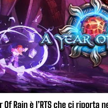
r Of Rain è l’RTS che ci riporta n