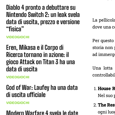
Diablo 4 pronto a debuttare su
Nintendo Switch 2: un leak svela
La pellicol
data di uscita, prezzo e versione
dove una co
“fisica”
VIDEOGIOCHI
Per questo 
Eren, Mikasa e il Corpo di
storia non 
Ricerca tornano in azione: il
ad immerge
gioco Attack on Titan 3 ha una
Una lotta 
data di uscita
controllabi
VIDEOGIOCHI
God of War: Laufey ha una data
House 
di uscita ufficiale
Nel suo 
VIDEOGIOCHI
The Res
ogni luo
Modern Warfare 4 svela le date