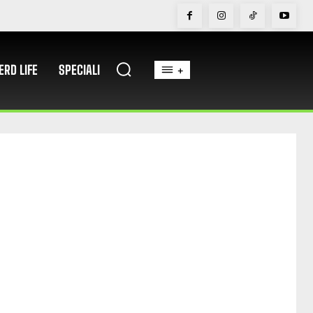
ERD LIFE
SPECIALI
+