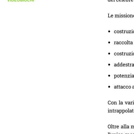
VIDEOGIOCHI
Le missione
costruzi
raccolta
costruzi
addestr
potenzi
attacco 
Con la var
intrappolat
Oltre alla 