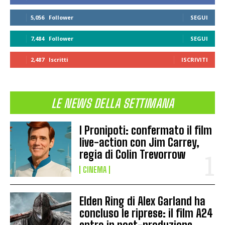
5,056
Follower
SEGUI
7,484
Follower
SEGUI
2,487
Iscritti
ISCRIVITI
LE NEWS DELLA SETTIMANA
I Pronipoti: confermato il film
live-action con Jim Carrey,
regia di Colin Trevorrow
CINEMA
Elden Ring di Alex Garland ha
concluso le riprese: il film A24