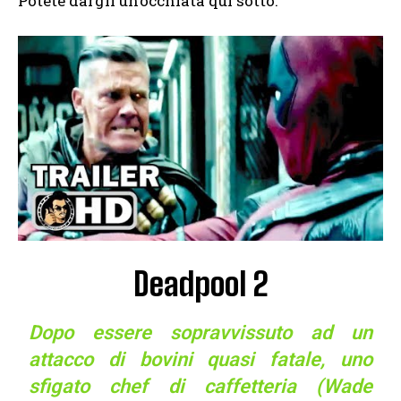
Potete dargli un’occhiata qui sotto:
Deadpool 2
Dopo essere sopravvissuto ad un
attacco di bovini quasi fatale, uno
sfigato chef di caffetteria (Wade