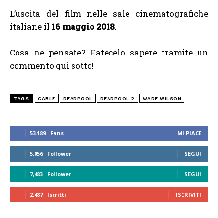
L’uscita del film nelle sale cinematografiche
italiane il
16 maggio 2018
.
Cosa ne pensate? Fatecelo sapere tramite un
commento qui sotto!
TAGS
CABLE
DEADPOOL
DEADPOOL 2
WADE WILSON
53,189
Fans
MI PIACE
5,056
Follower
SEGUI
7,483
Follower
SEGUI
2,487
Iscritti
ISCRIVITI