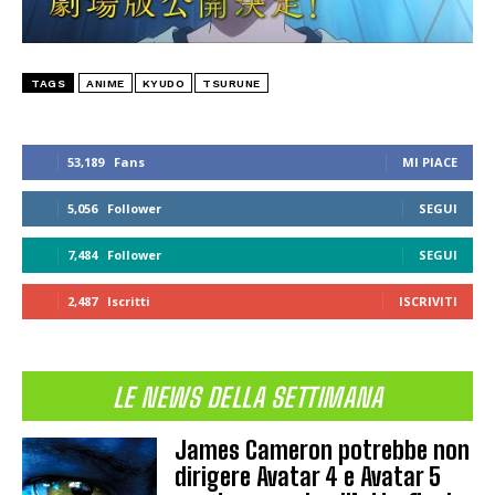
TAGS
ANIME
KYUDO
TSURUNE
53,189
Fans
MI PIACE
5,056
Follower
SEGUI
7,484
Follower
SEGUI
2,487
Iscritti
ISCRIVITI
LE NEWS DELLA SETTIMANA
James Cameron potrebbe non
dirigere Avatar 4 e Avatar 5