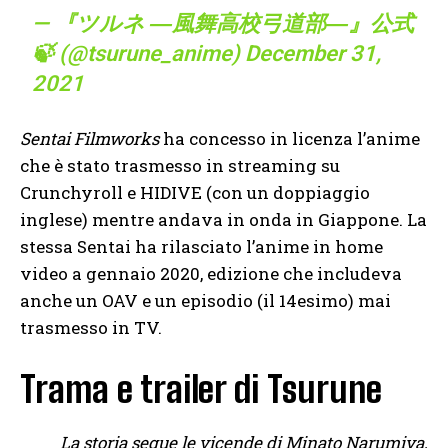
— 『ツルネ ―風舞高校弓道部―』公式
🍃 (@tsurune_anime)
December 31,
2021
Sentai Filmworks
ha concesso in licenza l’anime
che è stato trasmesso in streaming su
Crunchyroll e HIDIVE (con un doppiaggio
inglese) mentre andava in onda in Giappone. La
stessa Sentai ha rilasciato l’anime in home
video a gennaio 2020, edizione che includeva
anche un OAV e un episodio (il 14esimo) mai
trasmesso in TV.
Trama e trailer di Tsurune
La storia segue le vicende di Minato Narumiya,