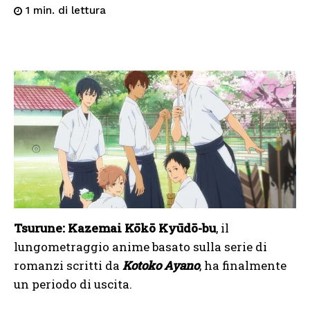
di lettura
1
min.
Tsurune: Kazemai Kōkō Kyūdō-bu
, il
lungometraggio anime basato sulla serie di
romanzi scritti da
Kotoko Ayano
, ha finalmente
un periodo di uscita.