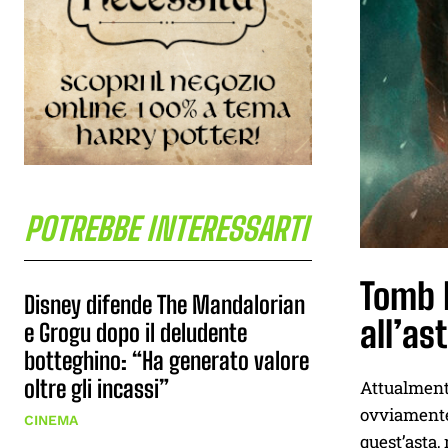
POTREBBE INTERESSARTI
Tomb R
Disney difende The Mandalorian
all’as
e Grogu dopo il deludente
botteghino: “Ha generato valore
oltre gli incassi”
Attualmente
ovviamente 
CINEMA
quest’asta,