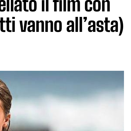
llato il film con
itti vanno all’asta)