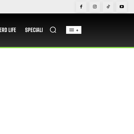
ERD LIFE
SPECIALI
+