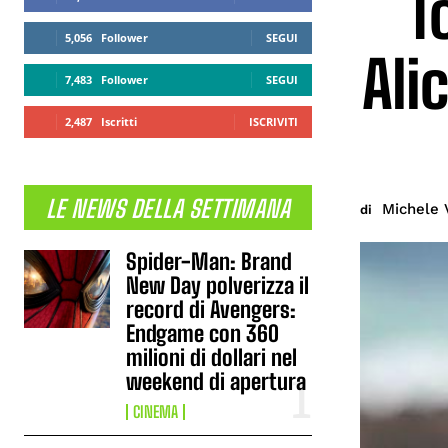
T
5,056
Follower
SEGUI
Ali
7,483
Follower
SEGUI
2,487
Iscritti
ISCRIVITI
LE NEWS DELLA SETTIMANA
Michele 
di
Spider-Man: Brand
New Day polverizza il
record di Avengers:
Endgame con 360
milioni di dollari nel
weekend di apertura
CINEMA