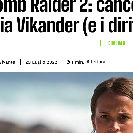
omb Raider 2: cance
cia Vikander (e i dir
CINEMA
di lettura
Vivante
1
min.
29 Luglio 2022