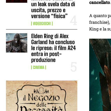
cancellato
.
un leak svela data di
uscita, prezzo e
versione “fisica”
A quanto pa
franchise),
VIDEOGIOCHI
King e la s
Elden Ring di Alex
Garland ha concluso
le riprese: il film A24
entra in post-
produzione
CINEMA