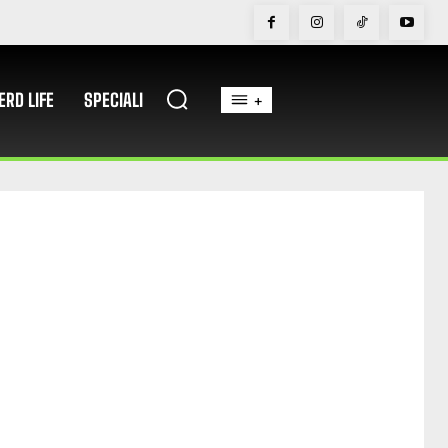
ERD LIFE
SPECIALI
+