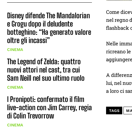
Come diceva
Disney difende The Mandalorian
nel regno d
e Grogu dopo il deludente
flashback o
botteghino: “Ha generato valore
oltre gli incassi”
Nelle immag
CINEMA
ricreano l
aggiungere 
The Legend of Zelda: quattro
nuovi attori nel cast, tra cui
A differenz
Sam Neill nel suo ultimo ruolo
lui, nel nu
CINEMA
a loro ci s
I Pronipoti: confermato il film
live-action con Jim Carrey, regia
TAGS
MA
di Colin Trevorrow
CINEMA