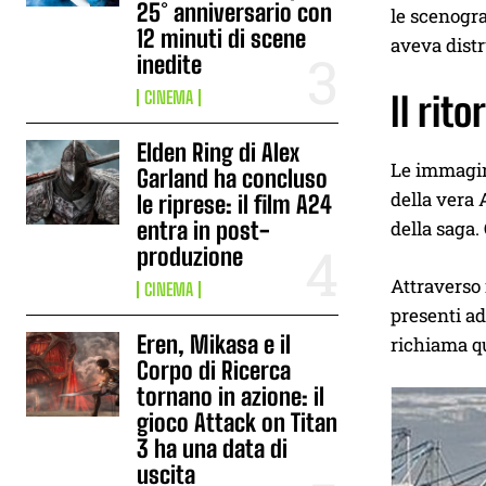
25° anniversario con
le scenogra
12 minuti di scene
aveva distr
inedite
CINEMA
Il rit
Elden Ring di Alex
Le immagin
Garland ha concluso
della vera 
le riprese: il film A24
entra in post-
della saga.
produzione
Attraverso 
CINEMA
presenti ad
Eren, Mikasa e il
richiama qu
Corpo di Ricerca
tornano in azione: il
gioco Attack on Titan
3 ha una data di
uscita