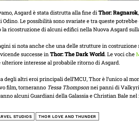
mo, Asgard è stata distrutta alla fine di
Thor: Ragnarok
i Odino. Le possibilità sono svariate e tra queste potrebbe 
 la ricostruzione di alcuni edifici nella Nuova Asgard sulla 
ini si nota anche che una delle strutture in costruzione ric
e vicende successe in
Thor: The Dark World
. Le voci che
M
ulteriore interesse al probabile ritorno di Asgard.
a degli altri eroi principali dell’MCU, Thor è l’unico al m
ovo film, torneranno
Tessa Thompson
nei panni di Valkyr
aranno alcuni Guardiani della Galassia e Christian Bale nel r
RVEL STUDIOS
THOR LOVE AND THUNDER