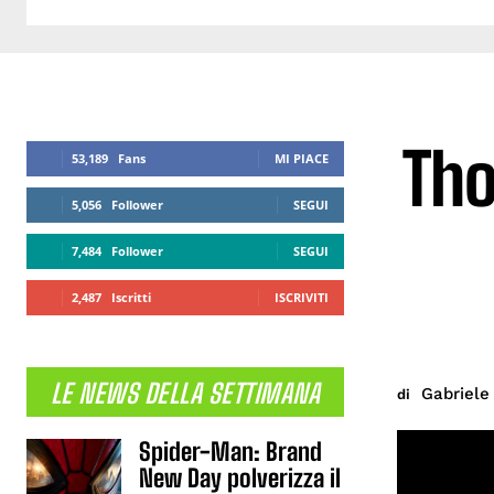
Tho
53,189
Fans
MI PIACE
5,056
Follower
SEGUI
7,484
Follower
SEGUI
2,487
Iscritti
ISCRIVITI
LE NEWS DELLA SETTIMANA
Gabriele 
di
Spider-Man: Brand
New Day polverizza il