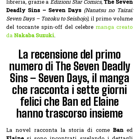
libreria, grazie a
Edizioni Star Comics
,
The Seven
Deadly Sins – Seven Days
(Nanatsu no Taizai:
Seven Days – Tozoku to Seishojo)
, il primo volume
del toccante spin-off del celebre
manga creato
da
Nakaba Suzuki
.
La recensione del primo
numero di The Seven Deadly
Sins – Seven Days, il manga
che racconta i sette giorni
felici che Ban ed Elaine
hanno trascorso insieme
La novel racconta la storia di come
Ban
ed
Elaine
si sono incontrati, svelando i dettagli