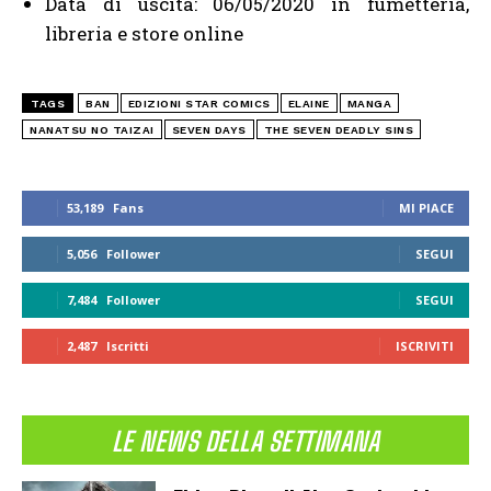
Data di uscita: 06/05/2020 in fumetteria,
libreria e store online
TAGS
BAN
EDIZIONI STAR COMICS
ELAINE
MANGA
NANATSU NO TAIZAI
SEVEN DAYS
THE SEVEN DEADLY SINS
53,189
Fans
MI PIACE
5,056
Follower
SEGUI
7,484
Follower
SEGUI
2,487
Iscritti
ISCRIVITI
LE NEWS DELLA SETTIMANA