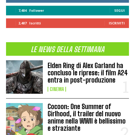
7,484
Follower
SEGUI
2,487
Iscritti
ISCRIVITI
LE NEWS DELLA SETTIMANA
Elden Ring di Alex Garland ha
concluso le riprese: il film A24
entra in post-produzione
CINEMA
Cocoon: One Summer of
Girlhood, il trailer del nuovo
anime nella WWII è bellissimo
e straziante