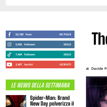
Th
53,189
Fans
MI PIACE
5,056
Follower
SEGUI
7,484
Follower
SEGUI
2,487
Iscritti
ISCRIVITI
Davide Pa
di
LE NEWS DELLA SETTIMANA
Spider-Man: Brand
New Day polverizza il