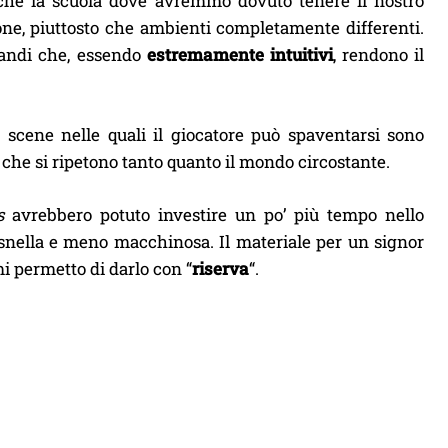
che la scuola dove avremmo dovuto tenere il nostro
ione, piuttosto che ambienti completamente differenti.
mandi che, essendo
estremamente intuitivi
, rendono il
scene nelle quali il giocatore può spaventarsi sono
ni che si ripetono tanto quanto il mondo circostante.
s
avrebbero potuto investire un po’ più tempo nello
 snella e meno macchinosa. Il materiale per un signor
mi permetto di darlo con “
riserva
“.