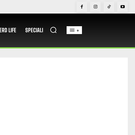
ERD LIFE
SPECIALI
+