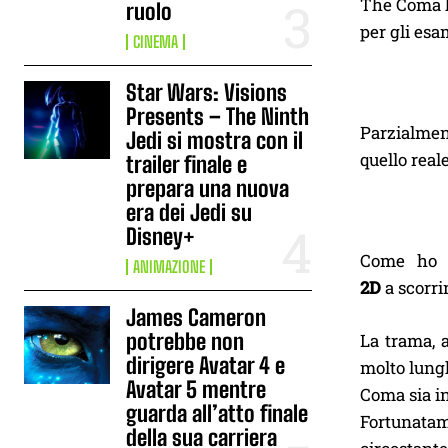
The Coma ha
ruolo
per gli esa
CINEMA
Star Wars: Visions
Presents – The Ninth
Parzialment
Jedi si mostra con il
quello real
trailer finale e
prepara una nuova
era dei Jedi su
Disney+
Come ho d
ANIMAZIONE
2D
a scorri
James Cameron
potrebbe non
La trama, a
dirigere Avatar 4 e
molto lungh
Avatar 5 mentre
Coma sia in
guarda all’atto finale
Fortunatame
della sua carriera