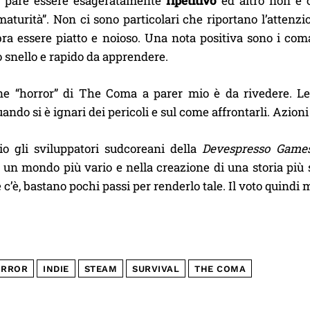
e pare essere esageratamente
ripetitivo
ed altro non è 
aturità”. Non ci sono particolari che riportano l’attenz
ra essere piatto e noioso. Una nota positiva sono i co
 snello e rapido da apprendere.
ne “horror” di The Coma a parer mio è da rivedere. Le 
 quando si è ignari dei pericoli e sul come affrontarli. Azio
o gli sviluppatori sudcoreani della
Devespresso Game
i un mondo più vario e nella creazione di una storia più
c’è, bastano pochi passi per renderlo tale. Il voto quindi 
RROR
INDIE
STEAM
SURVIVAL
THE COMA