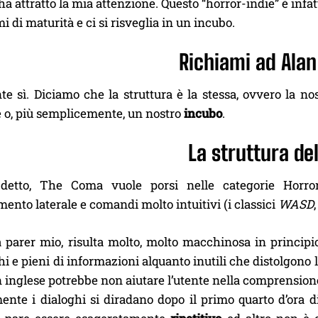
 attratto la mia attenzione. Questo “horror-indie” è infatt
mi di maturità e ci si risveglia in un incubo.
Richiami ad Ala
e sì. Diciamo che la struttura è la stessa, ovvero la no
e o, più semplicemente, un nostro
incubo
.
La struttura de
etto, The Coma vuole porsi nelle categorie Horror-
mento laterale e comandi molto intuitivi (i classici
WASD
 parer mio, risulta molto, molto macchinosa in principio,
i e pieni di informazioni alquanto inutili che distolgono l
 inglese potrebbe non aiutare l’utente nella comprensione 
nte i dialoghi si diradano dopo il primo quarto d’ora di