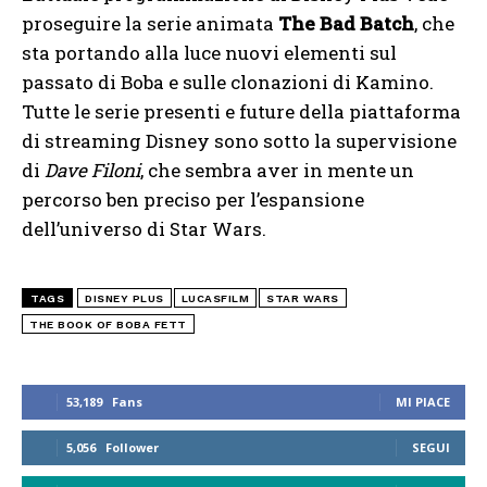
proseguire la serie animata
The Bad Batch
, che
sta portando alla luce nuovi elementi sul
passato di Boba e sulle clonazioni di Kamino.
Tutte le serie presenti e future della piattaforma
di streaming Disney sono sotto la supervisione
di
Dave Filoni
, che sembra aver in mente un
percorso ben preciso per l’espansione
dell’universo di Star Wars.
TAGS
DISNEY PLUS
LUCASFILM
STAR WARS
THE BOOK OF BOBA FETT
53,189
Fans
MI PIACE
5,056
Follower
SEGUI