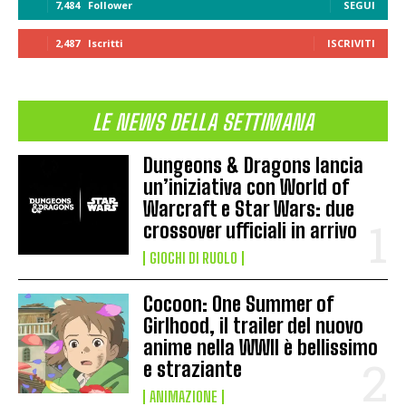
7,484
Follower
SEGUI
2,487
Iscritti
ISCRIVITI
LE NEWS DELLA SETTIMANA
Dungeons & Dragons lancia
un’iniziativa con World of
Warcraft e Star Wars: due
crossover ufficiali in arrivo
GIOCHI DI RUOLO
Cocoon: One Summer of
Girlhood, il trailer del nuovo
anime nella WWII è bellissimo
e straziante
ANIMAZIONE