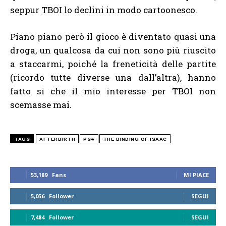
seppur TBOI lo declini in modo cartoonesco.
Piano piano però il gioco è diventato quasi una
droga, un qualcosa da cui non sono più riuscito
a staccarmi, poiché la freneticità delle partite
(ricordo tutte diverse una dall’altra), hanno
fatto si che il mio interesse per TBOI non
scemasse mai.
TAGS
AFTERBIRTH
PS4
THE BINDING OF ISAAC
53,189
Fans
MI PIACE
5,056
Follower
SEGUI
7,484
Follower
SEGUI