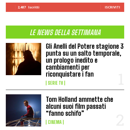
2,487
Iscritti
ISCRIVITI
LE NEWS DELLA SETTIMANA
Gli Anelli del Potere stagione 3
punta su un salto temporale,
un prologo inedito e
cambiamenti per
riconquistare i fan
SERIE TV
Tom Holland ammette che
alcuni suoi film passati
“fanno schifo”
CINEMA