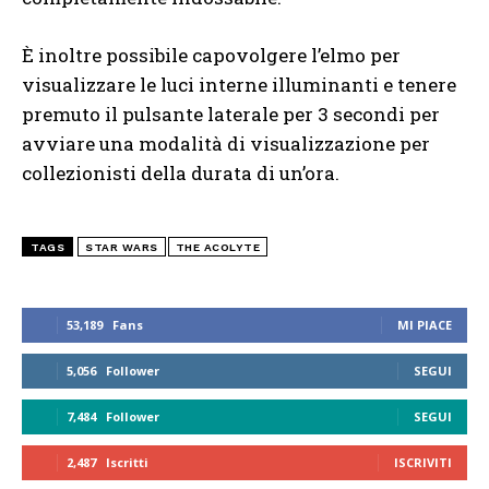
È inoltre possibile capovolgere l’elmo per
visualizzare le luci interne illuminanti e tenere
premuto il pulsante laterale per 3 secondi per
avviare una modalità di visualizzazione per
collezionisti della durata di un’ora.
TAGS
STAR WARS
THE ACOLYTE
53,189
Fans
MI PIACE
5,056
Follower
SEGUI
7,484
Follower
SEGUI
2,487
Iscritti
ISCRIVITI