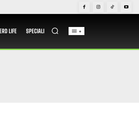
ERD LIFE
SPECIALI
+