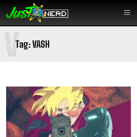
V
Tag:
VASH